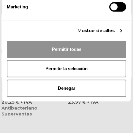
Marketing
Mostrar detalles
Permitir todas
Permitir la selección
Zueco Sanitario Eva Blanco
Zapato Gamma De Piel
Denegar
Ultraligero - Dian
Blanco Con Velcro Talla 42
- Oferta
Precio
Precio
20,25 € + IVA
23,97 € + IVA
Antibacteriano
Superventas