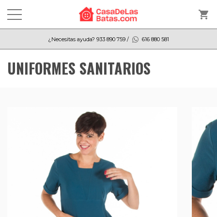
shopping_cart
¿Necesitas ayuda?
933 890 759
/
616 880 581
UNIFORMES SANITARIOS