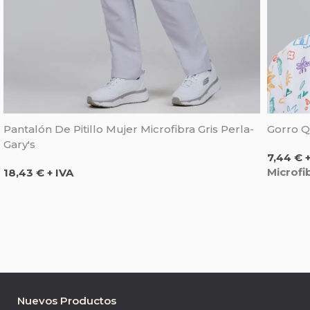
Pantalón De Pitillo Mujer Microfibra Gris Perla-
Gorro Q
Gary's
Precio
7,44 € +
Precio
Microfi
18,43 € + IVA
Nuevos Productos