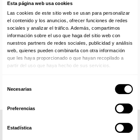
Esta página web usa cookies
No realizamos envíos del 10 al 21 de agosto.
Las cookies de este sitio web se usan para personalizar
Reanudamos envíos el día 24 de agosto para productos
el contenido y los anuncios, ofrecer funciones de redes
con disponibilidad 24/48 horas.
sociales y analizar el tráfico. Además, compartimos
Si adquieres productos con distinto plazo de entrega, el
información sobre el uso que haga del sitio web con
pedido se envía cuando está completo.
nuestros partners de redes sociales, publicidad y análisis
Los productos sin disponibilidad 24 horas serán servidos a
web, quienes pueden combinarla con otra información
partir de la fecha indicada en cada producto según fábrica.
que les haya proporcionado o que hayan recopilado a
IMPORTANTE PERSONALIZACIONES
: EL taller de
partir del uso que haya hecho de sus servicios.
bordados y estampados está cerrado en agosto. Se
reanudan las personalizaciones por orden de compra a
partir de septiembre.
Selección
Necesarias
de
consentimiento
Preferencias
COMPLETA TU LOOK
Estadística