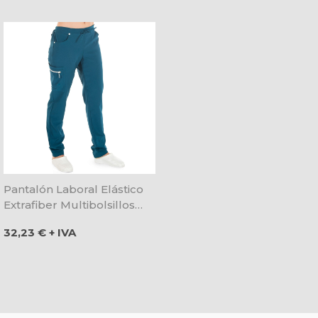
Pantalón Laboral Elástico
Extrafiber Multibolsillos
Verde Petróleo - Gary's
Precio
32,23 € + IVA