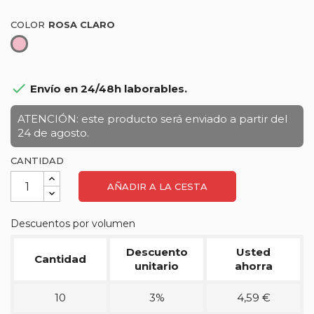
COLOR
Rosa
claro

Envío en 24/48h laborables.
ATENCIÓN: este producto será enviado a partir del
24 de agosto.
CANTIDAD
AÑADIR A LA CESTA
Descuentos por volumen
Descuento
Usted
Cantidad
unitario
ahorra
10
3%
4,59 €