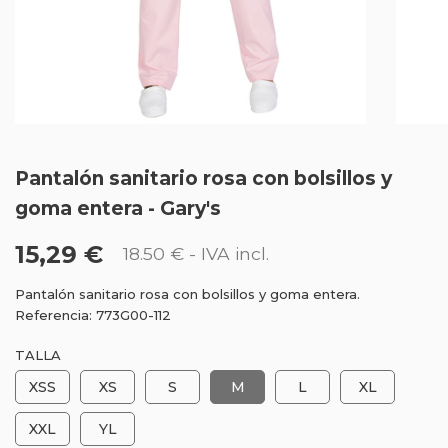
Pantalón sanitario rosa con bolsillos y
goma entera - Gary's
15,29 €
18.50 €
- IVA incl.
Pantalón sanitario rosa con bolsillos y goma entera.
Referencia: 773G00-112
TALLA
XSS
XS
S
M
L
XL
XXL
YL