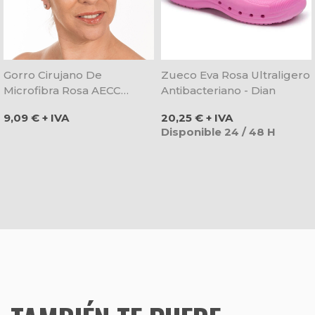
Gorro Cirujano De
Zueco Eva Rosa Ultraligero
Microfibra Rosa AECC
Antibacteriano - Dian
Atado Con Tiras - Gary's
Precio
Precio
9,09 € + IVA
20,25 € + IVA
Disponible 24 / 48 H