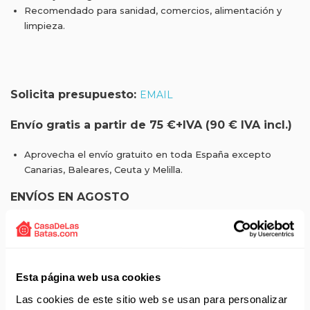
Recomendado para sanidad, comercios, alimentación y
limpieza.
Solicita presupuesto:
EMAIL
Envío gratis a partir de 75 €+IVA (90 € IVA incl.)
Aprovecha el envío gratuito en toda España excepto
Canarias, Baleares, Ceuta y Melilla.
ENVÍOS EN AGOSTO
No realizamos envíos del 10 al 21 de agosto.
Reanudamos envíos el día 24 de agosto para productos
con disponibilidad 24/48 horas.
Si adquieres productos con distinto plazo de entrega, el
Esta página web usa cookies
pedido se envía cuando está completo.
Las cookies de este sitio web se usan para personalizar
Los productos sin disponibilidad 24 horas serán servidos a