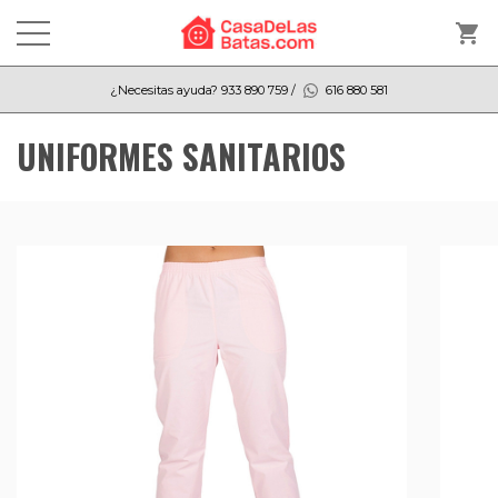
shopping_cart
¿Necesitas ayuda?
933 890 759
/
616 880 581
UNIFORMES SANITARIOS