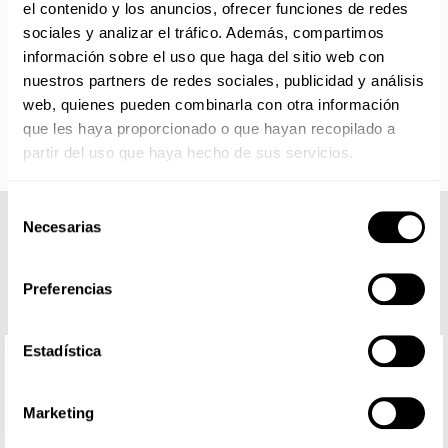
el contenido y los anuncios, ofrecer funciones de redes
partir de la fecha indicada en cada producto según fábrica.
sociales y analizar el tráfico. Además, compartimos
IMPORTANTE PERSONALIZACIONES
: EL taller de
bordados y estampados está cerrado en agosto. Se
información sobre el uso que haga del sitio web con
reanudan las personalizaciones por orden de compra a
nuestros partners de redes sociales, publicidad y análisis
partir de septiembre.
web, quienes pueden combinarla con otra información
que les haya proporcionado o que hayan recopilado a
partir del uso que haya hecho de sus servicios.
Selección
Necesarias
de
COMPLETA TU LOOK
consentimiento
Preferencias
Estadística
Marketing