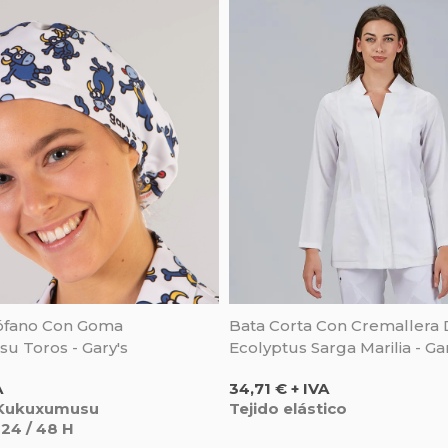
ófano Con Goma
Bata Corta Con Cremallera
 Toros - Gary's
Ecolyptus Sarga Marilia - Ga
Precio
A
34,71 € + IVA
 Kukuxumusu
Tejido elástico
 24 / 48 H