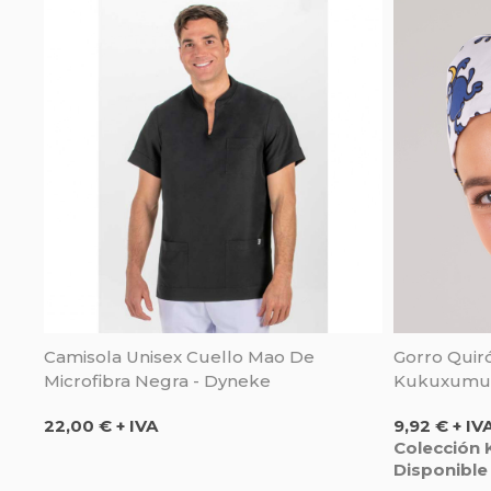
Camisola Unisex Cuello Mao De
Gorro Quir
Microfibra Negra - Dyneke
Kukuxumusu
Precio
Precio
22,00 € + IVA
9,92 € + IV
Colección
Disponible