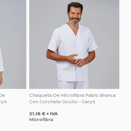
 De
Chaqueta De Microfibra Pablo Blanca
ry's
Con Corchete Oculto - Gary's
Precio
21,16 € + IVA
Microfibra