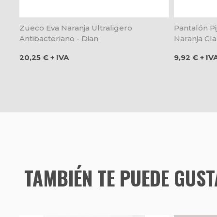
Zueco Eva Naranja Ultraligero
Pantalón P
Antibacteriano - Dian
Naranja Clar
Precio
Precio
20,25 € + IVA
9,92 € + IV
TAMBIÉN TE PUEDE GUS