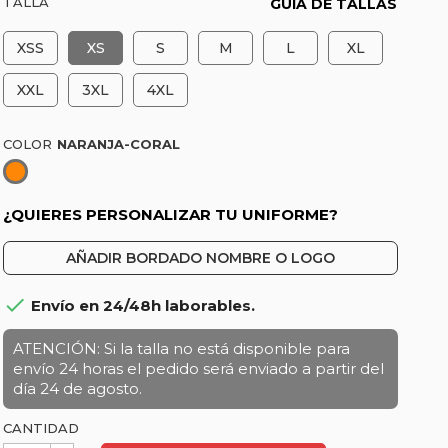
TALLA
GUÍA DE TALLAS
XSS
XS
S
M
L
XL
XXL
3XL
4XL
COLOR
Naranja-
Coral
¿QUIERES PERSONALIZAR TU UNIFORME?
AÑADIR BORDADO NOMBRE O LOGO

Envío en 24/48h laborables.
ATENCIÓN: Si la talla no está disponible para
envío 24 horas el pedido será enviado a partir del
día 24 de agosto.
CANTIDAD