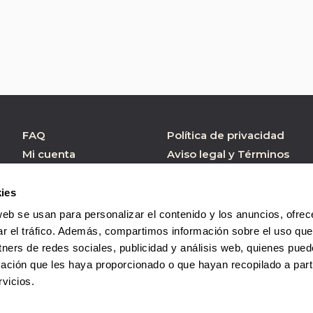
FAQ
Política de privacidad
Mi cuenta
Aviso legal y Términos
de Uso
Atención al cliente
Política de cookies
Formulario contacto
ies
Condiciones de
web se usan para personalizar el contenido y los anuncios, ofrec
Compra
ar el tráfico. Además, compartimos información sobre el uso que
tners de redes sociales, publicidad y análisis web, quienes pue
ación que les haya proporcionado o que hayan recopilado a parti
vicios.