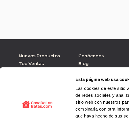
Nuevos Productos
Conócenos
Top Ventas
Blog
Nuestras marcas
Tienda online
Personalizar Producto
Tienda física
Esta página web usa cook
Las cookies de este sitio 
de redes sociales y analiz
sitio web con nuestros par
combinarla con otra inform
que haya hecho de sus ser