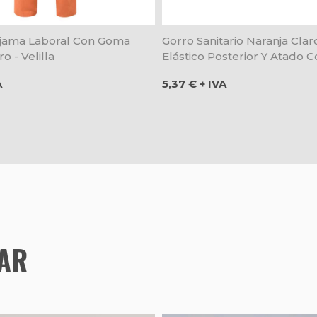
ijama Laboral Con Goma
Gorro Sanitario Naranja Cla
o - Velilla
Elástico Posterior Y Atado Co
Velilla
Precio
A
5,37 € + IVA
TAR