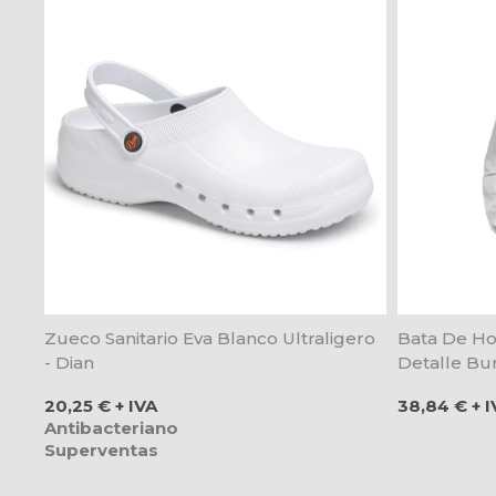
Zueco Sanitario Eva Blanco Ultraligero
Bata De H
- Dian
Detalle Bur
Precio
Precio
20,25 € + IVA
38,84 € + I
Antibacteriano
Superventas