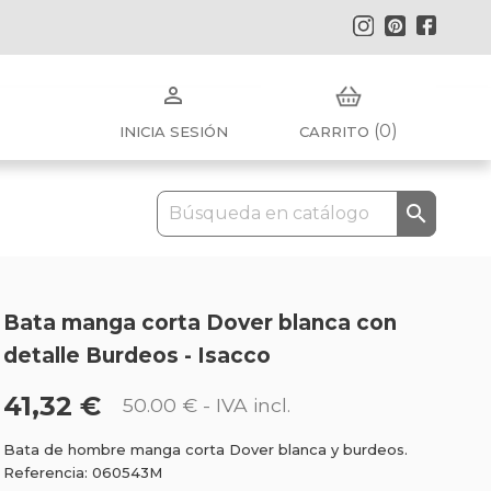
Instagram
Pinterest
Faceb

(0)
INICIA SESIÓN
CARRITO

Bata manga corta Dover blanca con
detalle Burdeos - Isacco
41,32 €
50.00 €
- IVA incl.
Bata de hombre manga corta Dover blanca y burdeos.
Referencia: 060543M