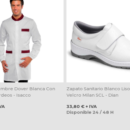
ombre Dover Blanca Con
Zapato Sanitario Blanco Lis
deos - Isacco
Velcro Milan SCL - Dian
Precio
VA
33,80 € + IVA
Disponible 24 / 48 H