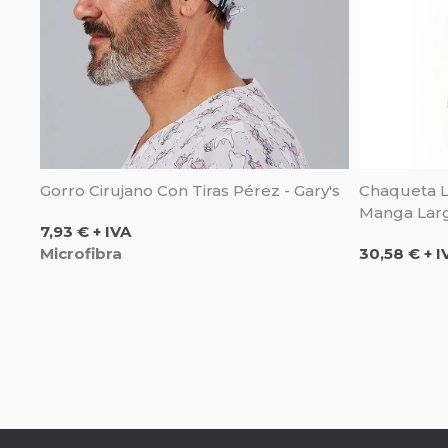
Gorro Cirujano Con Tiras Pérez - Gary's
Chaqueta L
Manga Larg
Precio
7,93 € + IVA
Precio
Microfibra
30,58 € + I