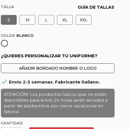
TALLA
GUÍA DE TALLAS
S
M
L
XL
XXL
COLOR
Blanco
¿QUIERES PERSONALIZAR TU UNIFORME?
AÑADIR BORDADO NOMBRE O LOGO

Envío 2-3 semanas. Fabricante italiano.
ATENCIÓN: Los productos Isacco que no están
disponibles para envío 24 horas serán servidos a
partir de septiembre por cierre vacacional en
fábrica.
CANTIDAD