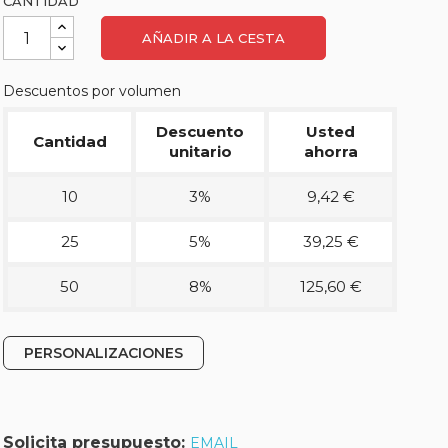
CANTIDAD
AÑADIR A LA CESTA
Descuentos por volumen
Descuento
Usted
Cantidad
unitario
ahorra
10
3%
9,42 €
25
5%
39,25 €
50
8%
125,60 €
PERSONALIZACIONES
Solicita presupuesto:
EMAIL