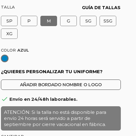
TALLA
GUÍA DE TALLAS
SP
P
M
G
SG
SSG
XG
COLOR
Azul
¿QUIERES PERSONALIZAR TU UNIFORME?
AÑADIR BORDADO NOMBRE O LOGO

Envío en 24/48h laborables.
ATENCIÓN: Si la talla no está disponible para
envío 24 horas será servido a partir de
septiembre por cierre vacacional en fábrica.