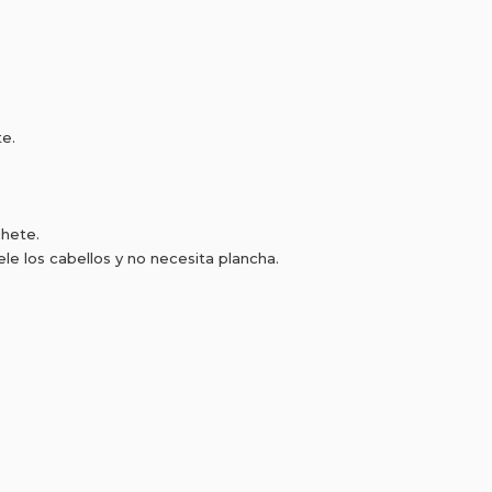
te.
chete.
ele los cabellos y no necesita plancha.