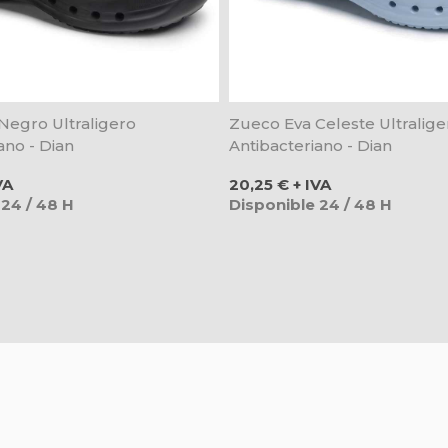
Negro Ultraligero
Zueco Eva Celeste Ultralige
ano - Dian
Antibacteriano - Dian
Precio
VA
20,25 € + IVA
 24 / 48 H
Disponible 24 / 48 H