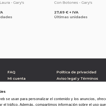
aura - Gary's
Con Botones - Gary's
Precio
VA
27,69 € + IVA
idades
Últimas unidades
FAQ
Política de privacidad
Mi cuenta
Aviso legal y Términos
de Uso
Atención al cliente
Política de cookies
Formulario contacto
ies
Condiciones de
web se usan para personalizar el contenido y los anuncios, ofrec
Compra
ar el tráfico. Además, compartimos información sobre el uso que