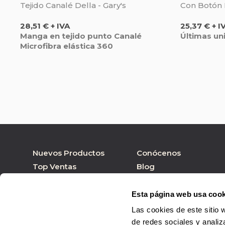
Tejido Canalé Della - Gary's
Con Botón L
Precio
Precio
28,51 € + IVA
25,37 € + I
Manga en tejido punto Canalé
Últimas un
Microfibra elástica 360
Nuevos Productos
Conócenos
Top Ventas
Blog
Nuestras marcas
Tienda online
Personalizar Producto
Tienda física
Esta página web usa cook
Las cookies de este sitio 
de redes sociales y analiz