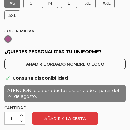
XS
S
M
L
XL
XXL
3XL
COLOR
Malva
¿QUIERES PERSONALIZAR TU UNIFORME?
AÑADIR BORDADO NOMBRE O LOGO

Consulta disponibilidad
ATENCIÓN: este producto será enviado a partir del
24 de agosto.
CANTIDAD
AÑADIR A LA CESTA