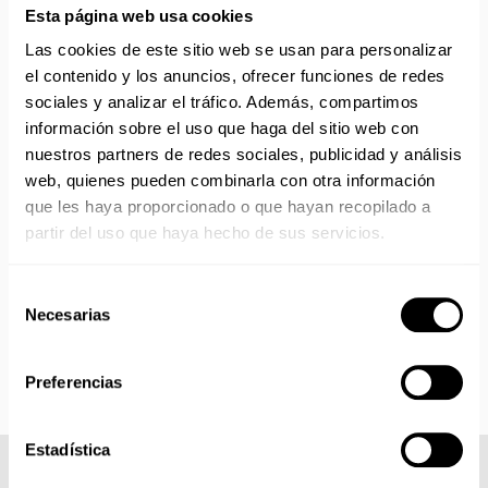
Canarias, Baleares, Ceuta y Melilla.
Esta página web usa cookies
ENVÍOS EN AGOSTO
Las cookies de este sitio web se usan para personalizar
el contenido y los anuncios, ofrecer funciones de redes
No realizamos envíos del 10 al 21 de agosto.
sociales y analizar el tráfico. Además, compartimos
Reanudamos envíos el día 24 de agosto para productos
información sobre el uso que haga del sitio web con
con disponibilidad 24/48 horas.
nuestros partners de redes sociales, publicidad y análisis
Si adquieres productos con distinto plazo de entrega, el
web, quienes pueden combinarla con otra información
pedido se envía cuando está completo.
que les haya proporcionado o que hayan recopilado a
Los productos sin disponibilidad 24 horas serán servidos a
partir del uso que haya hecho de sus servicios.
partir de la fecha indicada en cada producto según fábrica.
IMPORTANTE PERSONALIZACIONES
: EL taller de
bordados y estampados está cerrado en agosto. Se
Selección
reanudan las personalizaciones por orden de compra a
Necesarias
de
partir de septiembre.
consentimiento
Preferencias
Estadística