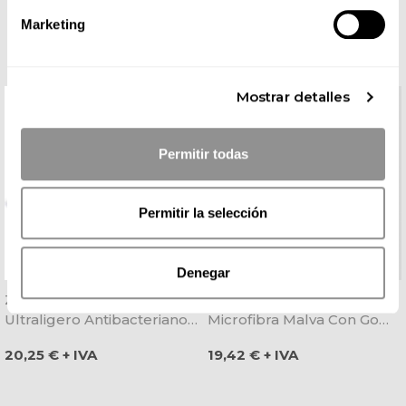
COMPLETA TU LOOK
Marketing
Mostrar detalles
Permitir todas
Permitir la selección
Denegar
Zueco Eva Violeta
Pantalón Pijama De
Ultraligero Antibacteriano -
Microfibra Malva Con Goma
Dian
Y Cordón - Gary's
Precio
Precio
20,25 € + IVA
19,42 € + IVA