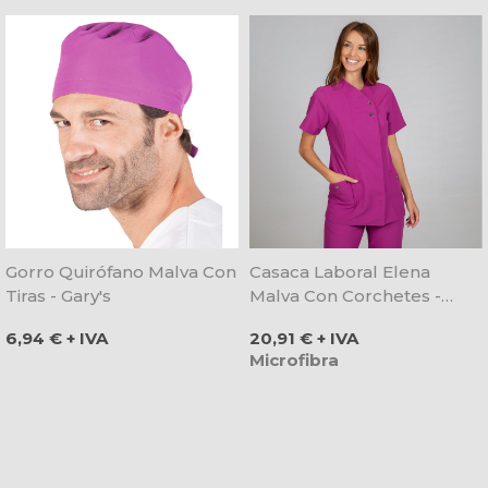
Gorro Quirófano Malva Con
Casaca Laboral Elena
Tiras - Gary's
Malva Con Corchetes -
Gary's
Precio
Precio
6,94 € + IVA
20,91 € + IVA
Microfibra