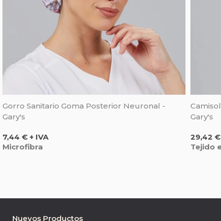
Gorro Sanitario Goma Posterior Neuronal -
Camisol
Gary's
Gary's
Precio
Precio
7,44 € + IVA
29,42 €
Microfibra
Tejido 
Nuevos Productos