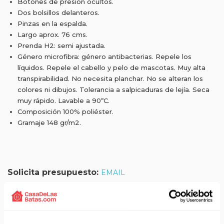
Botones de presión ocultos.
Dos bolsillos delanteros.
Pinzas en la espalda.
Largo aprox. 76 cms.
Prenda H2: semi ajustada.
Género microfibra: género antibacterias. Repele los
líquidos. Repele el cabello y pelo de mascotas. Muy alta
transpirabilidad. No necesita planchar. No se alteran los
colores ni dibujos. Tolerancia a salpicaduras de lejía. Seca
muy rápido. Lavable a 90ºC.
Composición 100% poliéster.
Gramaje 148 gr/m2.
Solicita presupuesto:
EMAIL
Envío gratis a partir de 75 €+IVA (90 € IVA incl.)
Aprovecha el envío gratuito en toda España excepto