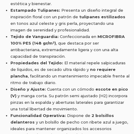
estética y bienestar.
Estampado Tulipanes:
Presenta un diseño integral de
inspiración floral con un patrón de
tulipanes estilizados
en tonos azul celeste y gris perla, proyectando una
imagen de serenidad y profesionalidad.
Tejido de Vanguardia:
Confeccionada en
MICROFIBRA
100% PES (148 gr/m²)
, que destaca por ser
antibacteriana, extremadamente ligera y con una alta
capacidad de transpiración.
Propiedades del Tejido:
El material repele salpicaduras
de líquidos, es de secado ultra rápido y
no requiere
plancha
, facilitando un mantenimiento impecable frente al
ritmo de trabajo diario.
Diseño y Ajuste:
Cuenta con un cómodo
escote en pico
(V)
y manga corta. Su patrón semi ajustado (H2) incorpora
pinzas en la espalda y aberturas laterales para garantizar
una total libertad de movimiento.
Funcionalidad Operativa:
Dispone de
2 bolsillos
delanteros
y un bolsillo de pecho con ribete azul a juego,
ideales para mantener organizados los accesorios