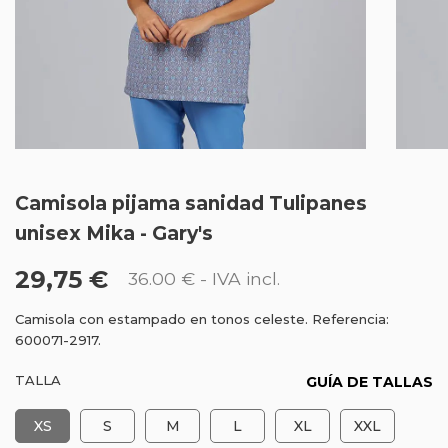
Camisola pijama sanidad Tulipanes
unisex Mika - Gary's
29,75 €
36.00 €
- IVA incl.
Camisola con estampado en tonos celeste. Referencia:
600071-2917.
TALLA
GUÍA DE TALLAS
XS
S
M
L
XL
XXL