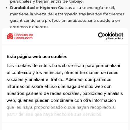
personales y herramientas de trabajo.
Durabilidad e Higiene:
Gracias a su tecnología textil,
mantiene la viveza del estampado tras lavados frecuentes,
garantizando una protección antibacteriana duradera en
entornos exigentes.
Solicita presupuesto:
EMAIL
Esta página web usa cookies
Las cookies de este sitio web se usan para personalizar
Envío gratis a partir de 75 €+IVA (90 € IVA incl.)
el contenido y los anuncios, ofrecer funciones de redes
sociales y analizar el tráfico. Además, compartimos
Aprovecha el envío gratuito en toda España excepto
información sobre el uso que haga del sitio web con
Canarias, Baleares, Ceuta y Melilla.
nuestros partners de redes sociales, publicidad y análisis
ENVÍOS EN AGOSTO
web, quienes pueden combinarla con otra información
que les haya proporcionado o que hayan recopilado a
No realizamos envíos del 10 al 21 de agosto.
partir del uso que haya hecho de sus servicios.
Reanudamos envíos el día 24 de agosto para productos
con disponibilidad 24/48 horas.