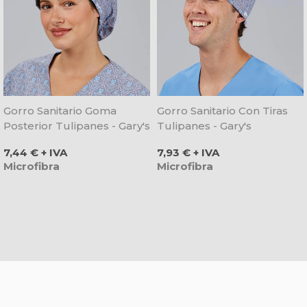
Gorro Sanitario Goma
Gorro Sanitario Con Tiras
Posterior Tulipanes - Gary's
Tulipanes - Gary's
Precio
Precio
7,44 € + IVA
7,93 € + IVA
Microfibra
Microfibra