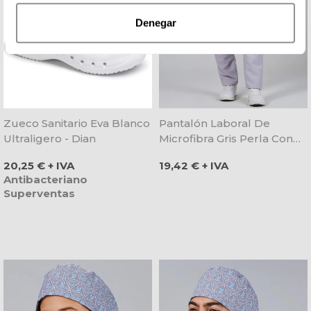
Denegar
Zueco Sanitario Eva Blanco
Pantalón Laboral De
Ultraligero - Dian
Microfibra Gris Perla Con
Goma Y Cordón - Gary's
Precio
Precio
20,25 € + IVA
19,42 € + IVA
Antibacteriano
Superventas