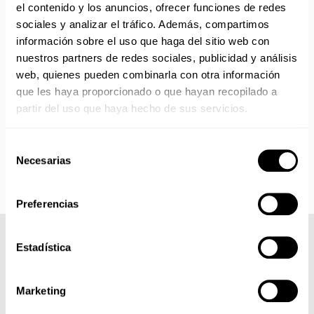
el contenido y los anuncios, ofrecer funciones de redes
Reanudamos envíos el día 24 de agosto para productos
sociales y analizar el tráfico. Además, compartimos
con disponibilidad 24/48 horas.
información sobre el uso que haga del sitio web con
Si adquieres productos con distinto plazo de entrega, el
pedido se envía cuando está completo.
nuestros partners de redes sociales, publicidad y análisis
Los productos sin disponibilidad 24 horas serán servidos a
web, quienes pueden combinarla con otra información
partir de la fecha indicada en cada producto según fábrica.
que les haya proporcionado o que hayan recopilado a
IMPORTANTE PERSONALIZACIONES
: EL taller de
partir del uso que haya hecho de sus servicios.
bordados y estampados está cerrado en agosto. Se
reanudan las personalizaciones por orden de compra a
Selección
partir de septiembre.
Necesarias
de
consentimiento
Preferencias
COMPLETA TU LOOK
Estadística
Marketing