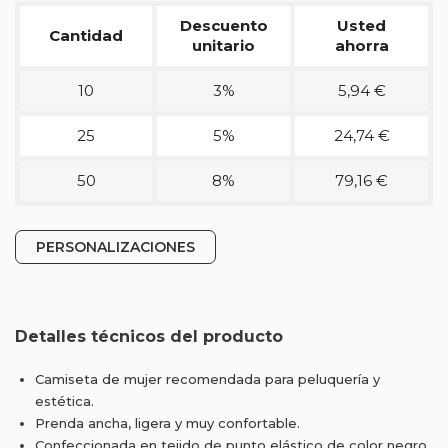
Descuento
Usted
Cantidad
unitario
ahorra
10
3%
5,94 €
25
5%
24,74 €
50
8%
79,16 €
PERSONALIZACIONES
Detalles técnicos del producto
Camiseta de mujer recomendada para peluquería y
estética.
Prenda ancha, ligera y muy confortable.
Confeccionada en tejido de punto elástico de color negro.