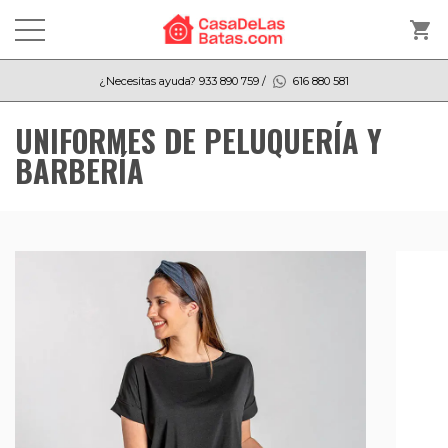
shopping_cart
¿Necesitas ayuda?
933 890 759
/
616 880 581
UNIFORMES DE PELUQUERÍA Y
BARBERÍA