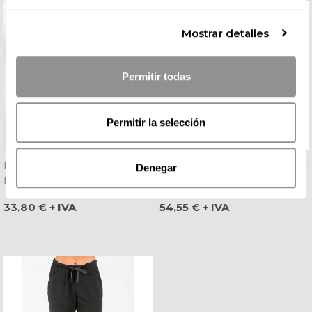
Mostrar detalles
Permitir todas
Permitir la selección
Pantalón De Mujer
Zapatilla Laboral Cordones
Denegar
Bielástico Push-Up Negro -
Elásticos Negra Squad Sr
Dyneke
Myton - Skechers
Precio
Precio
33,80 € + IVA
54,55 € + IVA