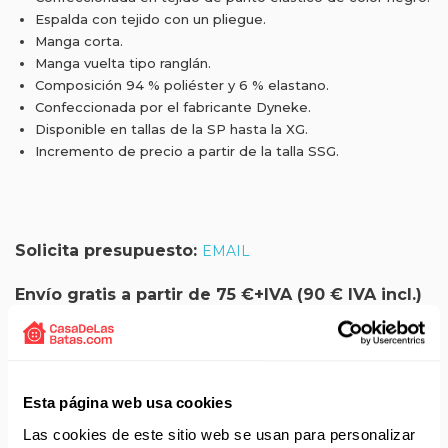
Espalda con tejido con un pliegue.
Manga corta.
Manga vuelta tipo ranglán.
Composición 94 % poliéster y 6 % elastano.
Confeccionada por el fabricante Dyneke.
Disponible en tallas de la SP hasta la XG.
Incremento de precio a partir de la talla SSG.
Solicita presupuesto:
EMAIL
Envío gratis a partir de 75 €+IVA (90 € IVA incl.)
Aprovecha el envío gratuito en toda España excepto
Canarias, Baleares, Ceuta y Melilla.
ENVÍOS EN AGOSTO
Esta página web usa cookies
Las cookies de este sitio web se usan para personalizar
No realizamos envíos del 10 al 21 de agosto.