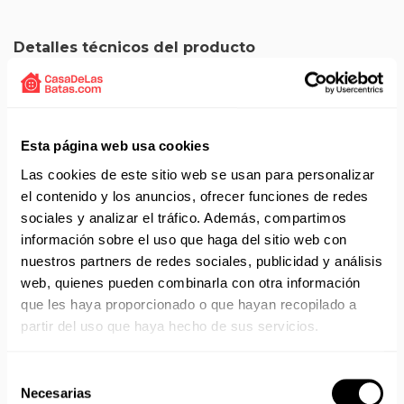
Detalles técnicos del producto
Capa lisa de color negro para peluquería y barbería.
Confeccionada por la marca Essis.
Modelo 90107.
Tejido Marroquine.
Esta página web usa cookies
Composición 100% poliéster.
Las cookies de este sitio web se usan para personalizar
Medida única.
el contenido y los anuncios, ofrecer funciones de redes
Cierre cuello con corchetes
sociales y analizar el tráfico. Además, compartimos
información sobre el uso que haga del sitio web con
nuestros partners de redes sociales, publicidad y análisis
web, quienes pueden combinarla con otra información
Solicita presupuesto:
EMAIL
que les haya proporcionado o que hayan recopilado a
partir del uso que haya hecho de sus servicios.
Envío gratis a partir de 75 €+IVA (90 € IVA incl.)
Aprovecha el envío gratuito en toda España excepto
Selección
Canarias, Baleares, Ceuta y Melilla.
Necesarias
de