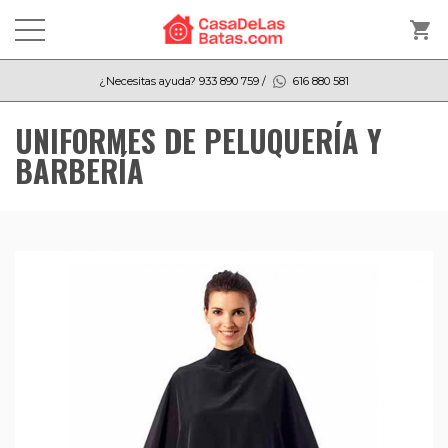
shopping_cart
¿Necesitas ayuda?
933 890 759
/
616 880 581
UNIFORMES DE PELUQUERÍA Y
BARBERÍA