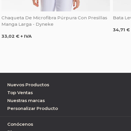
Chaqueta De Microfibra Púrpura Con Presillas
Bata Le
Manga Larga - Dyneke
Precio
34,71 € 
Precio
33,02 € + IVA
Nuevos Productos
Top Ventas
Nuestras marcas
Personalizar Producto
Conócenos