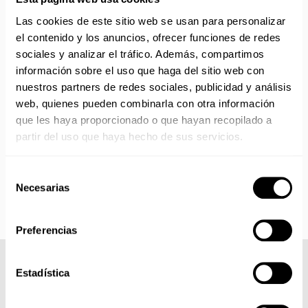
Las cookies de este sitio web se usan para personalizar
No realizamos envíos del 10 al 21 de agosto.
el contenido y los anuncios, ofrecer funciones de redes
Reanudamos envíos el día 24 de agosto para productos
sociales y analizar el tráfico. Además, compartimos
con disponibilidad 24/48 horas.
información sobre el uso que haga del sitio web con
Si adquieres productos con distinto plazo de entrega, el
pedido se envía cuando está completo.
nuestros partners de redes sociales, publicidad y análisis
Los productos sin disponibilidad 24 horas serán servidos a
web, quienes pueden combinarla con otra información
partir de la fecha indicada en cada producto según fábrica.
que les haya proporcionado o que hayan recopilado a
IMPORTANTE PERSONALIZACIONES
: EL taller de
partir del uso que haya hecho de sus servicios.
bordados y estampados está cerrado en agosto. Se
reanudan las personalizaciones por orden de compra a
Selección
partir de septiembre.
Necesarias
de
consentimiento
Preferencias
COMPLETA TU LOOK
Estadística