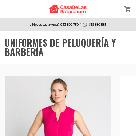
shopping_cart
¿Necesitas ayuda?
933 890 759
/
616 880 581
UNIFORMES DE PELUQUERÍA Y
BARBERÍA