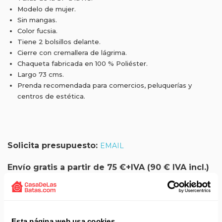
Modelo de mujer.
Sin mangas.
Color fucsia.
Tiene 2 bolsillos delante.
Cierre con cremallera de lágrima.
Chaqueta fabricada en 100 % Poliéster.
Largo 73 cms.
Prenda recomendada para comercios, peluquerías y
centros de estética.
Solicita presupuesto:
EMAIL
Envío gratis a partir de 75 €+IVA (90 € IVA incl.)
Aprovecha el envío gratuito en toda España excepto
Canarias, Baleares, Ceuta y Melilla.
ENVÍOS EN AGOSTO
Esta página web usa cookies