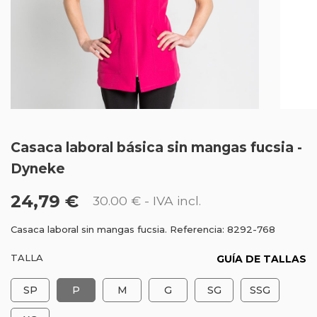
Casaca laboral básica sin mangas fucsia -
Dyneke
24,79 €
30.00 €
- IVA incl.
Casaca laboral sin mangas fucsia. Referencia: 8292-768
TALLA
GUÍA DE TALLAS
SP
P
M
G
SG
SSG