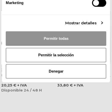
Marketing
Mostrar detalles
Permitir todas
Permitir la selección
Zueco Eva Negro
Pantalón De Mujer
Denegar
Ultraligero Antibacteriano -
Bielástico Push-Up Negro -
Dian
Dyneke
Precio
Precio
20,25 € + IVA
33,80 € + IVA
Disponible 24 / 48 H