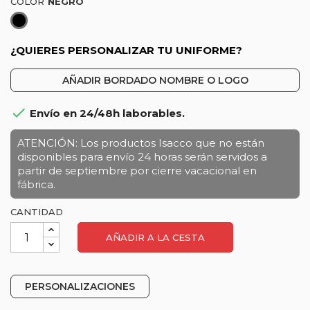
COLOR
Negro
¿QUIERES PERSONALIZAR TU UNIFORME?
AÑADIR BORDADO NOMBRE O LOGO

Envío en 24/48h laborables.
ATENCIÓN: Los productos Isacco que no están
disponibles para envío 24 horas serán servidos a
partir de septiembre por cierre vacacional en
fábrica.
CANTIDAD
AÑADIR A LA CESTA
PERSONALIZACIONES