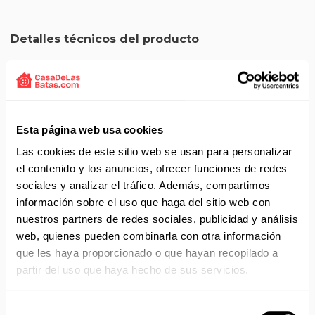
Detalles técnicos del producto
Delantal corto de cintura de con detalle de color blanco.
Composición 65% poliéster y 35% algodón.
Delantal con bolsillo a un costado.
Detalle de color en cintura y vivo del bolsillo.
Esta página web usa cookies
Medidas 70x46.
Gramaje 195 gr/m2.
Las cookies de este sitio web se usan para personalizar
Fabricado por la marca italiana Isacco.
el contenido y los anuncios, ofrecer funciones de redes
Referencia 086420.
sociales y analizar el tráfico. Además, compartimos
información sobre el uso que haga del sitio web con
nuestros partners de redes sociales, publicidad y análisis
web, quienes pueden combinarla con otra información
Solicita presupuesto:
EMAIL
que les haya proporcionado o que hayan recopilado a
partir del uso que haya hecho de sus servicios.
Envío gratis a partir de 75 €+IVA (90 € IVA incl.)
Selección
Aprovecha el envío gratuito en toda España excepto