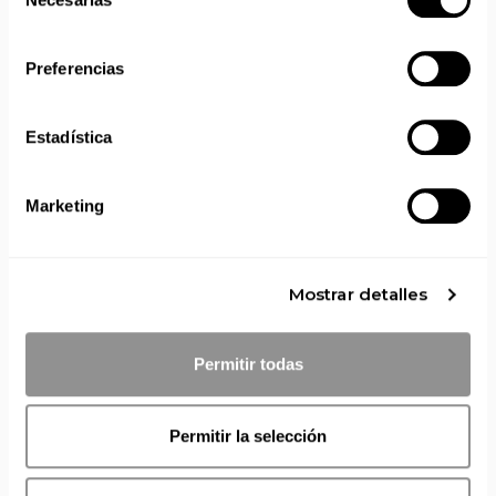
de
Aprovecha el envío gratuito en toda España excepto
consentimiento
Canarias, Baleares, Ceuta y Melilla.
Preferencias
ENVÍOS EN AGOSTO
No realizamos envíos del 10 al 21 de agosto.
Estadística
Reanudamos envíos el día 24 de agosto para productos
con disponibilidad 24/48 horas.
Si adquieres productos con distinto plazo de entrega, el
Marketing
pedido se envía cuando está completo.
Los productos sin disponibilidad 24 horas serán servidos a
partir de la fecha indicada en cada producto según fábrica.
Mostrar detalles
IMPORTANTE PERSONALIZACIONES
: EL taller de
bordados y estampados está cerrado en agosto. Se
reanudan las personalizaciones por orden de compra a
Permitir todas
partir de septiembre.
Permitir la selección