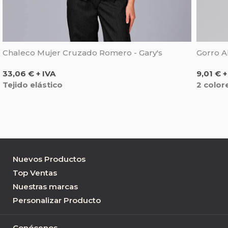
Chaleco Mujer Cruzado Romero - Gary's
Precio
Precio
33,06 € + IVA
9,01 € +
Tejido elástico
2 color
Nuevos Productos
Top Ventas
Nuestras marcas
Personalizar Producto
Conócenos