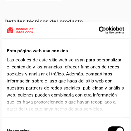
Detalles técnicos del producto
Delantal con peto para hostelería de la marca Isacco.
Modelo Daytona de color negro.
La cinta del cuello se puede regular con botón.
Esta página web usa cookies
Tiene dos bolsillos delante.
Composición 65% poliéster y 35% algodón.
Las cookies de este sitio web se usan para personalizar
Gramaje 195 gr/m2.
el contenido y los anuncios, ofrecer funciones de redes
Medida 95x95
sociales y analizar el tráfico. Además, compartimos
Referencia 087301.
información sobre el uso que haga del sitio web con
nuestros partners de redes sociales, publicidad y análisis
web, quienes pueden combinarla con otra información
que les haya proporcionado o que hayan recopilado a
Solicita presupuesto:
EMAIL
partir del uso que haya hecho de sus servicios.
Envío gratis a partir de 75 €+IVA (90 € IVA incl.)
Selección
Necesarias