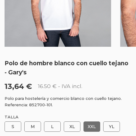
Polo de hombre blanco con cuello tejano
- Gary's
13,64 €
16.50 €
- IVA incl.
Polo para hostelería y comercio blanco con cuello tejano.
Referencia: 852700-101.
TALLA
S
M
L
XL
XXL
YL