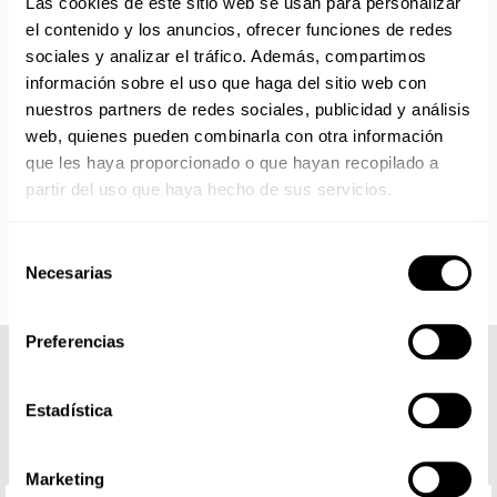
Las cookies de este sitio web se usan para personalizar
Reanudamos envíos el día 24 de agosto para productos
con disponibilidad 24/48 horas.
el contenido y los anuncios, ofrecer funciones de redes
Si adquieres productos con distinto plazo de entrega, el
sociales y analizar el tráfico. Además, compartimos
pedido se envía cuando está completo.
información sobre el uso que haga del sitio web con
Los productos sin disponibilidad 24 horas serán servidos a
nuestros partners de redes sociales, publicidad y análisis
partir de la fecha indicada en cada producto según fábrica.
web, quienes pueden combinarla con otra información
IMPORTANTE PERSONALIZACIONES
: EL taller de
que les haya proporcionado o que hayan recopilado a
bordados y estampados está cerrado en agosto. Se
partir del uso que haya hecho de sus servicios.
reanudan las personalizaciones por orden de compra a
partir de septiembre.
Selección
Necesarias
de
consentimiento
Preferencias
COMPLETA TU LOOK
Estadística
Marketing