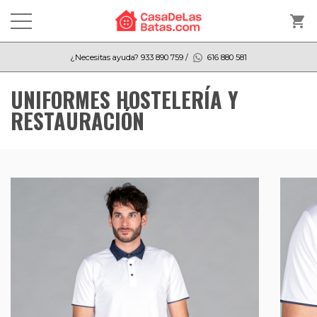
shopping_cart
¿Necesitas ayuda?
933 890 759
/
616 880 581
UNIFORMES HOSTELERÍA Y
RESTAURACIÓN