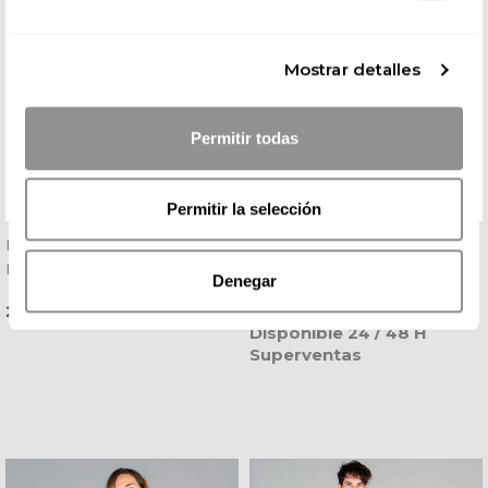
Mostrar detalles
Permitir todas
Permitir la selección
Pantalón De Camarero De
Zapato Laboral Marsella
Microfibra Negro - Gary's
De Microfibra Color Negro
Denegar
- Dian
Precio
Precio
22,07 € + IVA
29,34 € + IVA
Disponible 24 / 48 H
Superventas