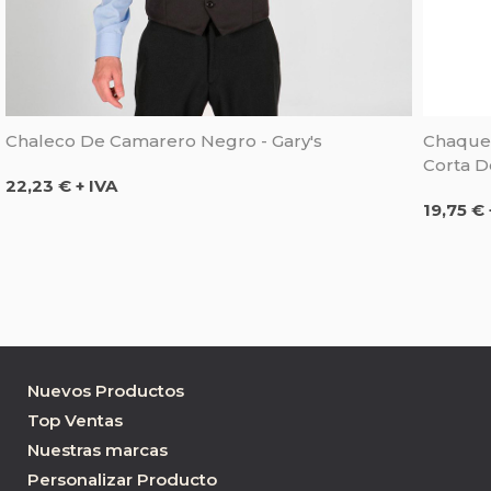
Chaleco De Camarero Negro - Gary's
Chaquet
Corta D
Precio
22,23 € + IVA
Precio
19,75 € 
Nuevos Productos
Top Ventas
Nuestras marcas
Personalizar Producto