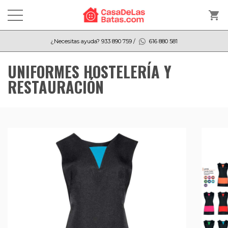
shopping_cart
¿Necesitas ayuda?
933 890 759
/
616 880 581
UNIFORMES HOSTELERÍA Y
RESTAURACIÓN