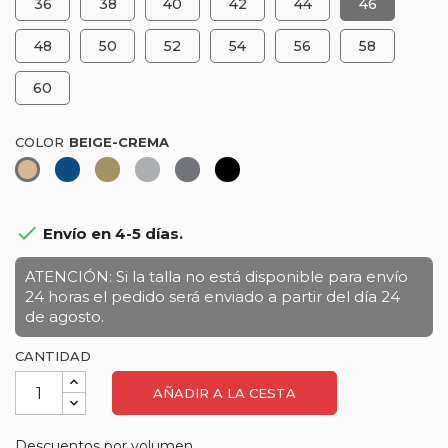
36
38
40
42
44
46
48
50
52
54
56
58
60
COLOR
Azul
Caqui-
Gris
Gris
Negro
Beige-
marino
Verde
marengo
Crema
caza

Envío en 4-5 días.
ATENCIÓN: Si la talla no está disponible para envío
24 horas el pedido será enviado a partir del día 24
de agosto.
CANTIDAD
AÑADIR A LA CESTA
Descuentos por volumen