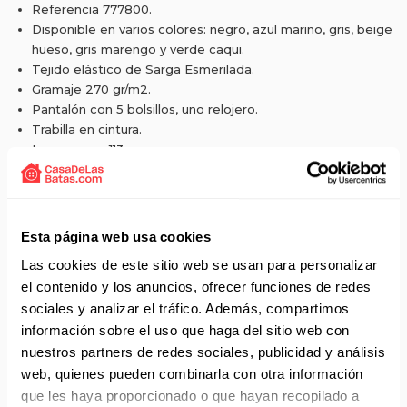
Referencia 777800.
Disponible en varios colores: negro, azul marino, gris, beige
hueso, gris marengo y verde caqui.
Tejido elástico de Sarga Esmerilada.
Gramaje 270 gr/m2.
Pantalón con 5 bolsillos, uno relojero.
Trabilla en cintura.
Largo aprox 113 cms.
Composición 97% algodón y 3% elastómero.
Disponible en tallas de la 36 hasta la 60.
Esta página web usa cookies
Las cookies de este sitio web se usan para personalizar
Solicita presupuesto:
EMAIL
el contenido y los anuncios, ofrecer funciones de redes
sociales y analizar el tráfico. Además, compartimos
Envío gratis a partir de 75 €+IVA (90 € IVA incl.)
información sobre el uso que haga del sitio web con
nuestros partners de redes sociales, publicidad y análisis
Aprovecha el envío gratuito en toda España excepto
web, quienes pueden combinarla con otra información
Canarias, Baleares, Ceuta y Melilla.
que les haya proporcionado o que hayan recopilado a