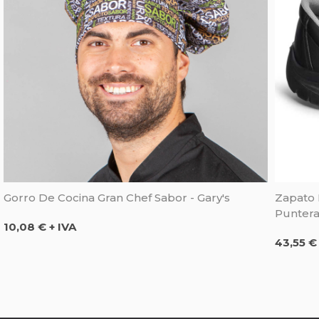
Gorro De Cocina Gran Chef Sabor - Gary's
Zapato 
Puntera
Precio
10,08 € + IVA
Precio
43,55 €