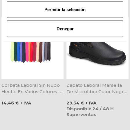
Permitir la selección
Denegar
Corbata Laboral Sin Nudo
Zapato Laboral Marsella
Hecho En Varios Colores -
De Microfibra Color Negro
Gary's
- Dian
Precio
Precio
14,46 € + IVA
29,34 € + IVA
Disponible 24 / 48 H
Superventas