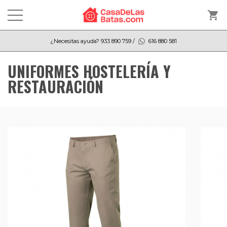
shopping_cart
¿Necesitas ayuda?
933 890 759
/
616 880 581
UNIFORMES HOSTELERÍA Y
RESTAURACIÓN