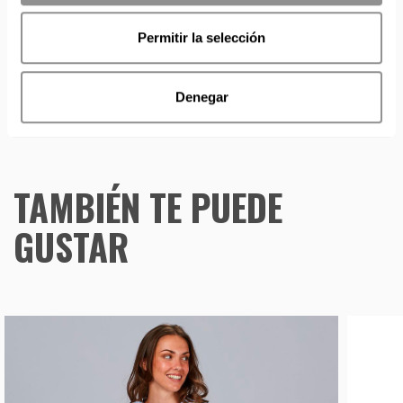
IMPORTANTE PERSONALIZACIONES
: EL taller de
bordados y estampados está cerrado en agosto. Se
Permitir la selección
reanudan las personalizaciones por orden de compra a
partir de septiembre.
Denegar
TAMBIÉN TE PUEDE
GUSTAR