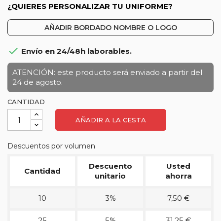
¿QUIERES PERSONALIZAR TU UNIFORME?
AÑADIR BORDADO NOMBRE O LOGO

Envío en 24/48h laborables.
ATENCIÓN: este producto será enviado a partir del
24 de agosto.
CANTIDAD
AÑADIR A LA CESTA
Descuentos por volumen
Descuento
Usted
Cantidad
unitario
ahorra
10
3%
7,50 €
25
5%
31,25 €