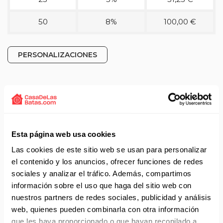
50
8%
100,00 €
PERSONALIZACIONES
Detalles técnicos del producto
Pichi o vestido de la marca Lacla.
Modelo 5160-5167.
Esta página web usa cookies
Tallas de la XS a la XXL. Puede ver la guía de tallas del
Las cookies de este sitio web se usan para personalizar
fabricante en las imágenes.
el contenido y los anuncios, ofrecer funciones de redes
Pichi de color fucsia con vivos de color pistacho.
sociales y analizar el tráfico. Además, compartimos
Bonito estampado del mundo.
información sobre el uso que haga del sitio web con
Dos bolsillos a los costados estampados.
Cierre con cremallera central.
nuestros partners de redes sociales, publicidad y análisis
Composición 100% poliéster.
web, quienes pueden combinarla con otra información
Completa tu uniforme con una camiseta de manga corta o
que les haya proporcionado o que hayan recopilado a