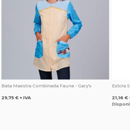
Bata Maestra Combinada Fauna - Gary's
Estola 
Precio
Precio
29,75 € + IVA
21,16 € 
Disponi