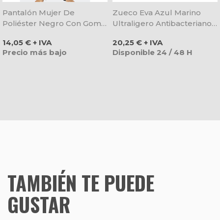
Pantalón Mujer De
Zueco Eva Azul Marino
Poliéster Negro Con Goma
Ultraligero Antibacteriano -
Detrás - Lacla
Dian
Precio
Precio
14,05 € + IVA
20,25 € + IVA
Precio más bajo
Disponible 24 / 48 H
TAMBIÉN TE PUEDE
GUSTAR