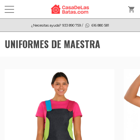
shopping_cart
¿Necesitas ayuda?
933 890 759
/
616 880 581
UNIFORMES DE MAESTRA