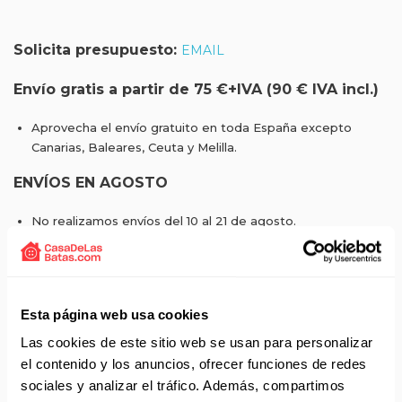
Solicita presupuesto:
EMAIL
Envío gratis a partir de 75 €+IVA (90 € IVA incl.)
Aprovecha el envío gratuito en toda España excepto
Canarias, Baleares, Ceuta y Melilla.
ENVÍOS EN AGOSTO
No realizamos envíos del 10 al 21 de agosto.
Reanudamos envíos el día 24 de agosto para productos
con disponibilidad 24/48 horas.
Si adquieres productos con distinto plazo de entrega, el
pedido se envía cuando está completo.
Esta página web usa cookies
Los productos sin disponibilidad 24 horas serán servidos a
partir de la fecha indicada en cada producto según fábrica.
Las cookies de este sitio web se usan para personalizar
IMPORTANTE PERSONALIZACIONES
: EL taller de
el contenido y los anuncios, ofrecer funciones de redes
bordados y estampados está cerrado en agosto. Se
sociales y analizar el tráfico. Además, compartimos
reanudan las personalizaciones por orden de compra a