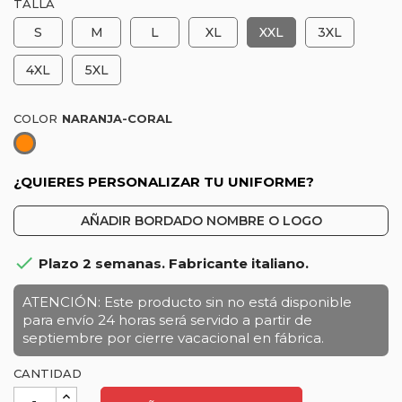
TALLA
S
M
L
XL
XXL
3XL
4XL
5XL
COLOR
Naranja-
Coral
¿QUIERES PERSONALIZAR TU UNIFORME?
AÑADIR BORDADO NOMBRE O LOGO

Plazo 2 semanas. Fabricante italiano.
ATENCIÓN: Este producto sin no está disponible
para envío 24 horas será servido a partir de
septiembre por cierre vacacional en fábrica.
CANTIDAD