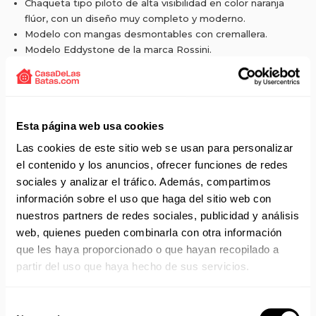
Chaqueta tipo piloto de alta visibilidad en color naranja
flúor, con un diseño muy completo y moderno.
Modelo con mangas desmontables con cremallera.
Modelo Eddystone de la marca Rossini.
Chaqueta con interior del cuello revestido en micro forro
polar.
Lleva una capucha oculta cerrada con cordón regulador e
inserto de velcro en el cuello.
Esta página web usa cookies
Cierre delantero con cremallera central de doble
deslizamiento divisible con cubrecremallera, cerrada con
Las cookies de este sitio web se usan para personalizar
puntos de velcro y botones automáticos.
el contenido y los anuncios, ofrecer funciones de redes
Tiene un bolsillo en el lado derecho del pecho cerrado con
sociales y analizar el tráfico. Además, compartimos
solapa y punto de velcro.
información sobre el uso que haga del sitio web con
Bolsillo adicional cerrado con cremallera vertical
nuestros partners de redes sociales, publicidad y análisis
impermeable.
web, quienes pueden combinarla con otra información
Porta tarjetas de pvc extraíble con botón.
que les haya proporcionado o que hayan recopilado a
Bolsillo a la izquierda del pecho cerrado con solapa y
partir del uso que haya hecho de sus servicios.
punto de velcro.
Bolsillo adicional para la personalización con impresión o
bordado.
Selección
Borde vertical reflectante a los lados de los bolsillos.