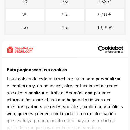
10
3%
1,36 €
25
5%
5,68 €
50
8%
18,18 €
PERSONALIZACIONES
Esta página web usa cookies
Detalles técnicos del producto
Las cookies de este sitio web se usan para personalizar
Gorro polar de alta visibilidad en color amarillo flúor de la
el contenido y los anuncios, ofrecer funciones de redes
marca Rossini.
sociales y analizar el tráfico. Además, compartimos
Referencia H089-08.
información sobre el uso que haga del sitio web con
Gorro de doble capa con doblado.
nuestros partners de redes sociales, publicidad y análisis
Talla única.
web, quienes pueden combinarla con otra información
Composición 100% acrílico de doble capa.
que les haya proporcionado o que hayan recopilado a
partir del uso que haya hecho de sus servicios.