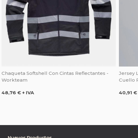
Chaqueta Softshell Con Cintas Reflectantes -
Jersey 
Workteam
Cuello P
Precio
Precio
48,76 € + IVA
40,91 €
Nuevos Productos