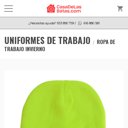
shopping_cart
¿Necesitas ayuda?
933 890 759
/
616 880 581
UNIFORMES DE TRABAJO
ROPA DE
TRABAJO INVIERNO