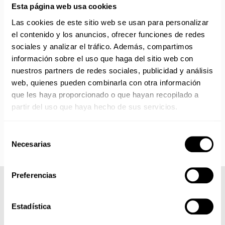
Esta página web usa cookies
No realizamos envíos del 10 al 21 de agosto.
Reanudamos envíos el día 24 de agosto para productos
Las cookies de este sitio web se usan para personalizar
con disponibilidad 24/48 horas.
el contenido y los anuncios, ofrecer funciones de redes
Si adquieres productos con distinto plazo de entrega, el
sociales y analizar el tráfico. Además, compartimos
pedido se envía cuando está completo.
información sobre el uso que haga del sitio web con
Los productos sin disponibilidad 24 horas serán servidos a
nuestros partners de redes sociales, publicidad y análisis
partir de la fecha indicada en cada producto según fábrica.
web, quienes pueden combinarla con otra información
IMPORTANTE PERSONALIZACIONES
: EL taller de
que les haya proporcionado o que hayan recopilado a
bordados y estampados está cerrado en agosto. Se
partir del uso que haya hecho de sus servicios.
reanudan las personalizaciones por orden de compra a
partir de septiembre.
Selección
Necesarias
de
consentimiento
Preferencias
COMPLETA TU LOOK
Estadística