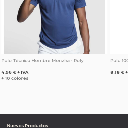
Polo Técnico Hombre Monzha - Roly
Polo 10
Precio
Precio
4,96 € + IVA
8,18 € +
+ 10 colores
Nuevos Productos