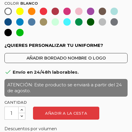
COLOR
Amarillo
Naranja-
Rojo
Granate
Fucsia
Rosa
Morado
Marrón
Celest
Blanco
Coral
claro
Azul
Azul
Azul
Caqui-
Níquel-
Turquesa
Verde
Verde
Gris
Gris
marino
Denim
Verde
Menta
botella
vigoré
maren
Negro
Verde
caza
hierba
¿QUIERES PERSONALIZAR TU UNIFORME?
AÑADIR BORDADO NOMBRE O LOGO

Envío en 24/48h laborables.
ATENCIÓN: Este producto se enviará a partir del 24
de agosto.
CANTIDAD
AÑADIR A LA CESTA
Descuentos por volumen