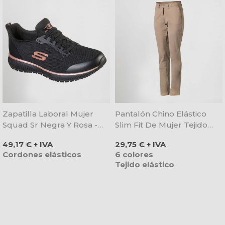
Zapatilla Laboral Mujer
Pantalón Chino Elástico
Squad Sr Negra Y Rosa -
Slim Fit De Mujer Tejido
Skechers
Cold - Gary's
Precio
Precio
49,17 € + IVA
29,75 € + IVA
Cordones elásticos
6 colores
Tejido elástico