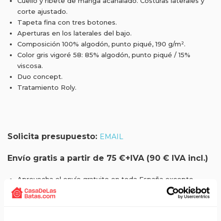
Cuello y ribete de manga acanalado. Costuras laterales y
corte ajustado.
Tapeta fina con tres botones.
Aperturas en los laterales del bajo.
Composición 100% algodón, punto piqué, 190 g/m².
Color gris vigoré 58: 85% algodón, punto piqué / 15%
viscosa.
Duo concept.
Tratamiento Roly.
Solicita presupuesto:
EMAIL
Envío gratis a partir de 75 €+IVA (90 € IVA incl.)
Aprovecha el envío gratuito en toda España excepto
Canarias, Baleares, Ceuta y Melilla.
ENVÍOS EN AGOSTO