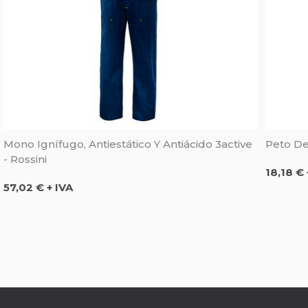
Mono Ignífugo, Antiestático Y Antiácido 3active
Peto De 
- Rossini
Precio
18,18 € 
Precio
57,02 € + IVA