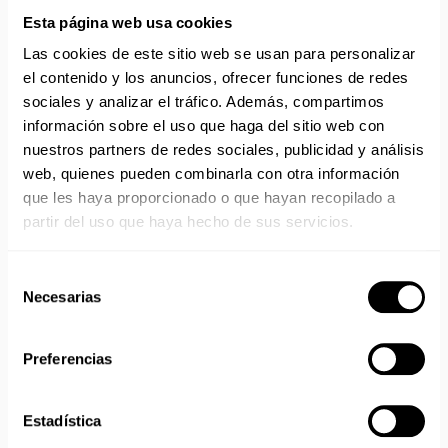
Colección SerioPlus.
Esta página web usa cookies
Peto de color verde.
Referencia A50109-04.
Las cookies de este sitio web se usan para personalizar
Cierre con solapa con botones.
el contenido y los anuncios, ofrecer funciones de redes
1 bolsillo grande en el pecho con cierre de cremallera.
sociales y analizar el tráfico. Además, compartimos
2 bolsillos delanteros.
información sobre el uso que haga del sitio web con
1 bolsillo trasero con cierre de botón.
nuestros partners de redes sociales, publicidad y análisis
Bolsillo para 1 metro en la pierna derecha.
web, quienes pueden combinarla con otra información
Abertura lateral derecha cerrada con botón.
que les haya proporcionado o que hayan recopilado a
Cintura elástica.
partir del uso que haya hecho de sus servicios.
Correas cruzadas con elástico interno y hebillas de
plástico.
Costuras de colores a contraste.
Selección
Tejido: Drill 3/1.
Necesarias
de
Composición 100% algodón no retráctil.
consentimiento
Gramaje: 280 g / m2.
1ª categoría CE.
Preferencias
Disponible en tallas de la S a la 3XL.
Estadística