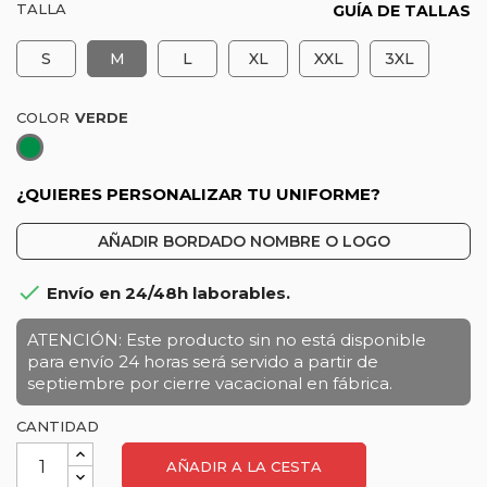
TALLA
GUÍA DE TALLAS
S
M
L
XL
XXL
3XL
COLOR
Verde
¿QUIERES PERSONALIZAR TU UNIFORME?
AÑADIR BORDADO NOMBRE O LOGO

Envío en 24/48h laborables.
ATENCIÓN: Este producto sin no está disponible
para envío 24 horas será servido a partir de
septiembre por cierre vacacional en fábrica.
CANTIDAD
AÑADIR A LA CESTA