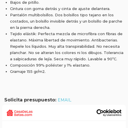
Bajos de pitillo.
Cintura con goma detrás y cinta de ajuste delantera.
Pantalón multibolsillos. Dos bolsillos tipo tejano en los
costados, un bolsillo invisible detrás y un bolsillo de parche
en la pierna derecha.
Tejido elástik: Perfecta mezcla de microfibra con fibras de
elastano. Máxima libertad de movimiento. Antibacterias.
Repele los líquidos. Muy alta transpirabilidad. No necesita
planchar. No se alteran los colores ni los dibujos. Tolerancia
a salpicaduras de lejía. Seca muy rápido. Lavable a 90ºC.
Composición 99% poliéster y 1% elastano.
Gramaje 155 gr/m2.
Solicita presupuesto:
EMAIL
Envío gratis a partir de 75 €+IVA (90 € IVA incl.)
Aprovecha el envío gratuito en toda España excepto