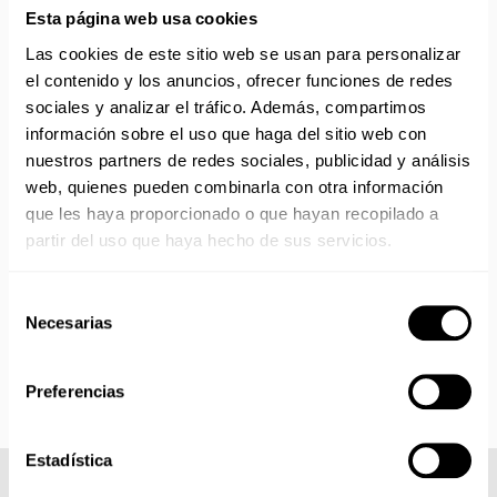
Canarias, Baleares, Ceuta y Melilla.
Esta página web usa cookies
Las cookies de este sitio web se usan para personalizar
ENVÍOS EN AGOSTO
el contenido y los anuncios, ofrecer funciones de redes
No realizamos envíos del 10 al 21 de agosto.
sociales y analizar el tráfico. Además, compartimos
Reanudamos envíos el día 24 de agosto para productos
información sobre el uso que haga del sitio web con
con disponibilidad 24/48 horas.
nuestros partners de redes sociales, publicidad y análisis
Si adquieres productos con distinto plazo de entrega, el
web, quienes pueden combinarla con otra información
pedido se envía cuando está completo.
que les haya proporcionado o que hayan recopilado a
Los productos sin disponibilidad 24 horas serán servidos a
partir del uso que haya hecho de sus servicios.
partir de la fecha indicada en cada producto según fábrica.
IMPORTANTE PERSONALIZACIONES
: EL taller de
bordados y estampados está cerrado en agosto. Se
Selección
reanudan las personalizaciones por orden de compra a
Necesarias
de
partir de septiembre.
consentimiento
Preferencias
Estadística