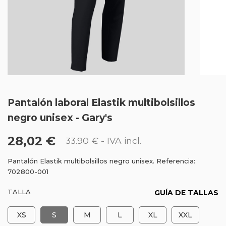
Pantalón laboral Elastik multibolsillos
negro unisex - Gary's
28,02 €
33.90 €
- IVA incl.
Pantalón Elastik multibolsillos negro unisex. Referencia:
702800-001
TALLA
GUÍA DE TALLAS
XS
S
M
L
XL
XXL