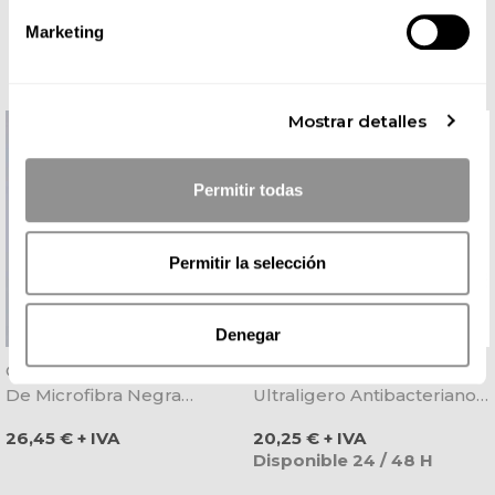
COMPLETA TU LOOK
Marketing
Mostrar detalles
Permitir todas
Permitir la selección
Denegar
Chaqueta Laboral Hombre
Zueco Eva Negro
De Microfibra Negra
Ultraligero Antibacteriano -
Mallorca - Gary's
Dian
Precio
Precio
26,45 € + IVA
20,25 € + IVA
Disponible 24 / 48 H