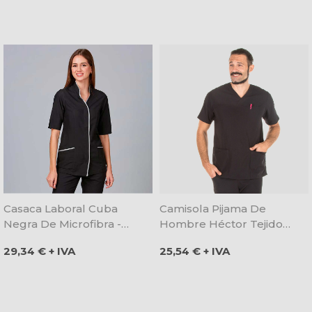
Casaca Laboral Cuba
Camisola Pijama De
Negra De Microfibra -
Hombre Héctor Tejido
Gary's
Elastik Negro - Gary's
Precio
Precio
29,34 € + IVA
25,54 € + IVA