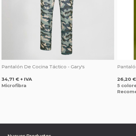
Pantalón De Cocina Táctico - Gary's
Pantaló
Precio
Precio
34,71 € + IVA
26,20 €
Microfibra
5 color
Recom
Nuevos Productos