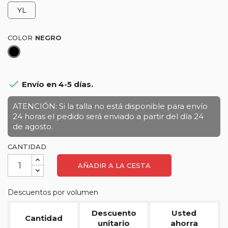
YL
COLOR
Negro

Envío en 4-5 días.
ATENCIÓN: Si la talla no está disponible para envío
24 horas el pedido será enviado a partir del día 24
de agosto.
CANTIDAD
AÑADIR A LA CESTA
Descuentos por volumen
Descuento
Usted
Cantidad
unitario
ahorra