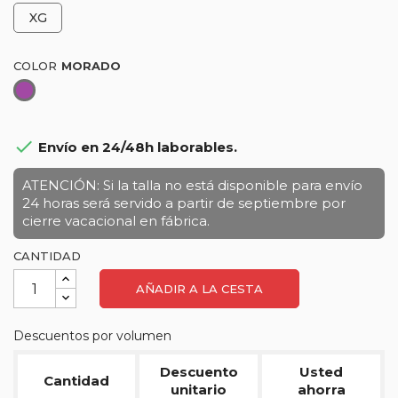
XG
COLOR
Morado

Envío en 24/48h laborables.
ATENCIÓN: Si la talla no está disponible para envío
24 horas será servido a partir de septiembre por
cierre vacacional en fábrica.
CANTIDAD
AÑADIR A LA CESTA
Descuentos por volumen
Descuento
Usted
Cantidad
unitario
ahorra