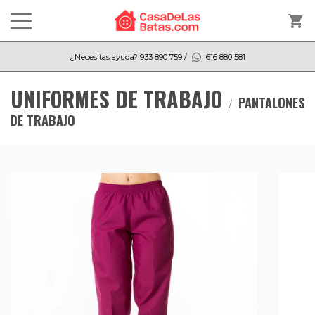
shopping_cart
¿Necesitas ayuda?
933 890 759
/
616 880 581
UNIFORMES DE TRABAJO
PANTALONES
DE TRABAJO