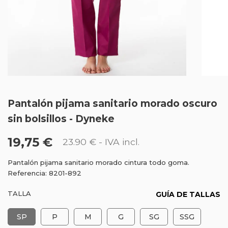
Pantalón pijama sanitario morado oscuro
sin bolsillos - Dyneke
19,75 €
23.90 €
- IVA incl.
Pantalón pijama sanitario morado cintura todo goma.
Referencia: 8201-892
TALLA
GUÍA DE TALLAS
SP
P
M
G
SG
SSG