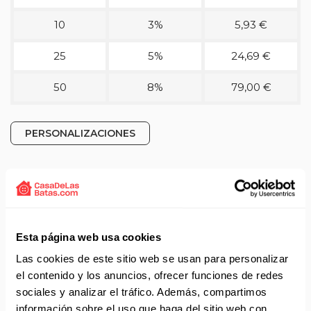
10
3%
5,93 €
25
5%
24,69 €
50
8%
79,00 €
PERSONALIZACIONES
Detalles técnicos del producto
Pantalón pijama de la marca Dyneke.
Esta página web usa cookies
Referencia 8201-892.
Color morado.
Las cookies de este sitio web se usan para personalizar
Tallas: SP - P - M - G - SG - SSG - XG.
el contenido y los anuncios, ofrecer funciones de redes
Pantalón sin bolsillos.
sociales y analizar el tráfico. Además, compartimos
Unisex.
información sobre el uso que haga del sitio web con