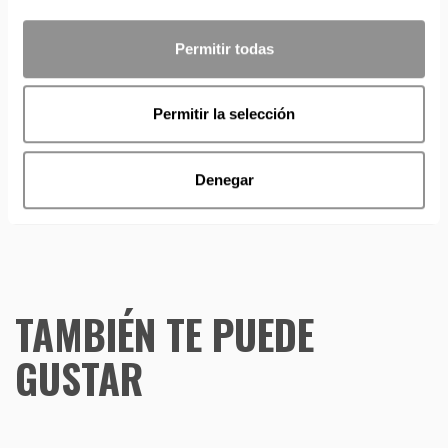
con disponibilidad 24/48 horas.
Si adquieres productos con distinto plazo de entrega, el
Permitir todas
pedido se envía cuando está completo.
Los productos sin disponibilidad 24 horas serán servidos a
partir de la fecha indicada en cada producto según fábrica.
Permitir la selección
IMPORTANTE PERSONALIZACIONES
: EL taller de
bordados y estampados está cerrado en agosto. Se
reanudan las personalizaciones por orden de compra a
Denegar
partir de septiembre.
TAMBIÉN TE PUEDE
GUSTAR