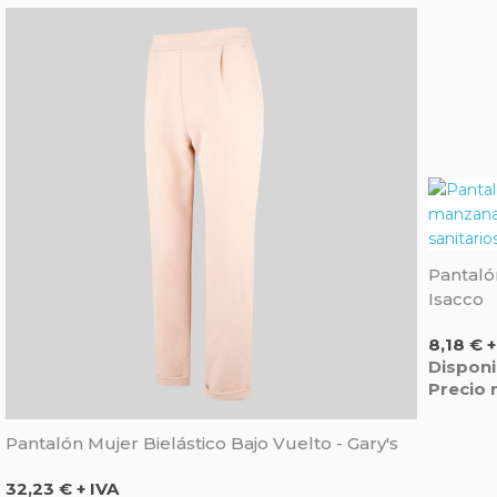
Pantaló
Isacco
Precio
8,18 € +
Disponi
Precio 
Pantalón Mujer Bielástico Bajo Vuelto - Gary's
Precio
32,23 € + IVA