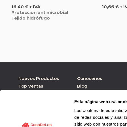
Precio
Precio
16,40 € + IVA
10,66 € + I
Protección antimicrobial
Tejido hidrófugo
Nuevos Productos
Conócenos
Top Ventas
Blog
Nuestras marcas
Tienda online
Personalizar Producto
Tienda física
Esta página web usa cook
Las cookies de este sitio 
de redes sociales y analiz
sitio web con nuestros par