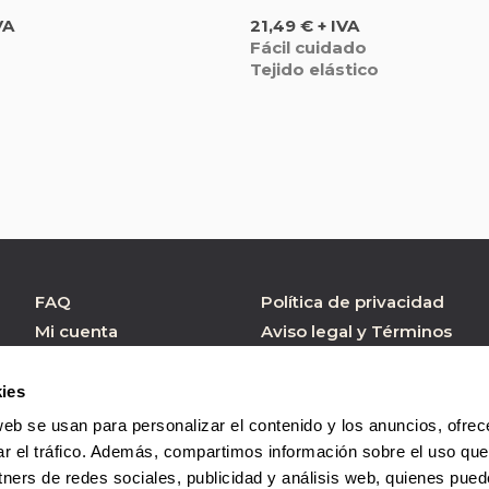
Precio
VA
21,49 € + IVA
Fácil cuidado
Tejido elástico
FAQ
Política de privacidad
Mi cuenta
Aviso legal y Términos
de Uso
Atención al cliente
Política de cookies
Formulario contacto
ies
Condiciones de
web se usan para personalizar el contenido y los anuncios, ofrec
Compra
ar el tráfico. Además, compartimos información sobre el uso que
tners de redes sociales, publicidad y análisis web, quienes pue