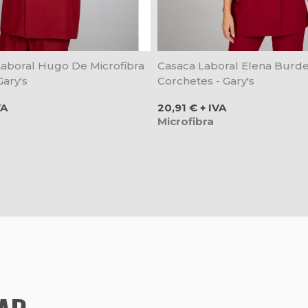
aboral Hugo De Microfibra
Casaca Laboral Elena Burd
ary's
Corchetes - Gary's
Precio
VA
20,91 € + IVA
Microfibra