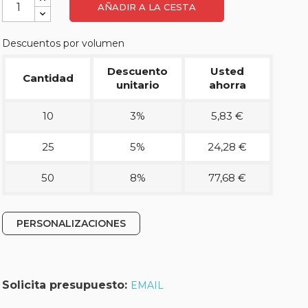
AÑADIR A LA CESTA
Descuentos por volumen
Descuento
Usted
Cantidad
unitario
ahorra
10
3%
5,83 €
25
5%
24,28 €
50
8%
77,68 €
PERSONALIZACIONES
Solicita presupuesto:
EMAIL