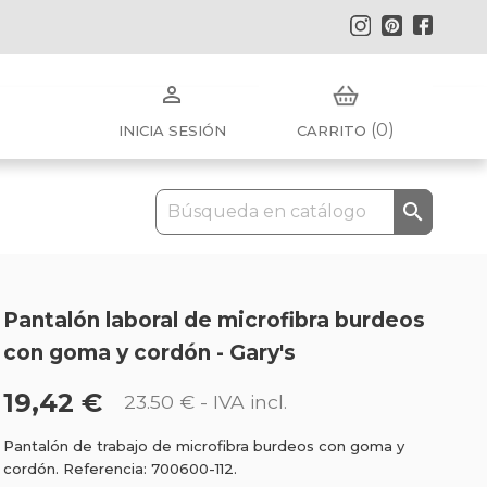
Instagram
Pinterest
Faceb

(0)
INICIA SESIÓN
CARRITO

Pantalón laboral de microfibra burdeos
con goma y cordón - Gary's
19,42 €
23.50 €
- IVA incl.
Pantalón de trabajo de microfibra burdeos con goma y
cordón. Referencia: 700600-112.