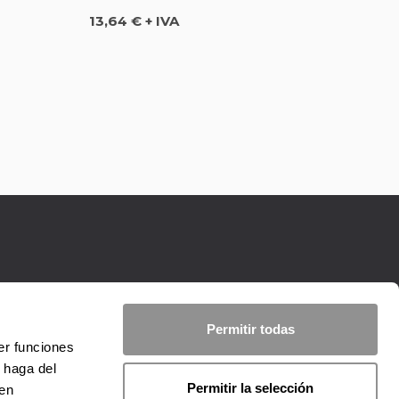
Precio
13,64 € + IVA
Permitir todas
er funciones
 haga del
Permitir la selección
den