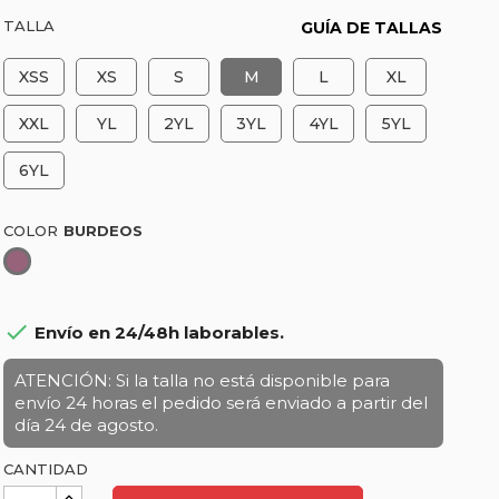
TALLA
GUÍA DE TALLAS
XSS
XS
S
M
L
XL
XXL
YL
2YL
3YL
4YL
5YL
6YL
COLOR
Burdeos

Envío en 24/48h laborables.
ATENCIÓN: Si la talla no está disponible para
envío 24 horas el pedido será enviado a partir del
día 24 de agosto.
CANTIDAD