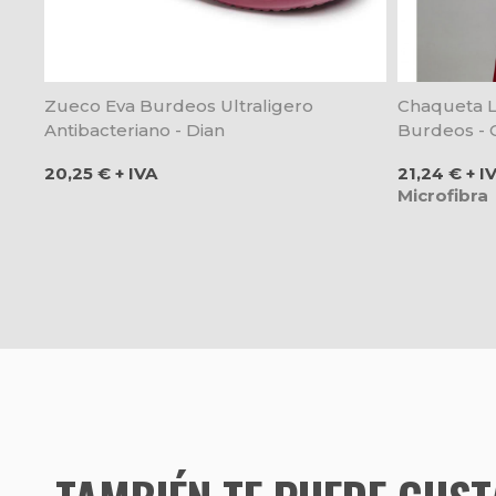
Zueco Eva Burdeos Ultraligero
Chaqueta L
Antibacteriano - Dian
Burdeos - G
Precio
Precio
20,25 € + IVA
21,24 € + I
Microfibra