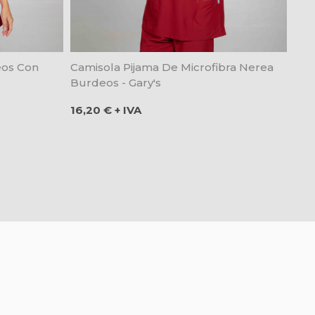
eos Con
Camisola Pijama De Microfibra Nerea
Burdeos - Gary's
Precio
16,20 € + IVA