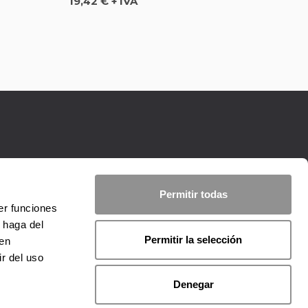
Precio
19,42 € + IVA
Permitir todas
er funciones
 haga del
Permitir la selección
den
r del uso
Denegar