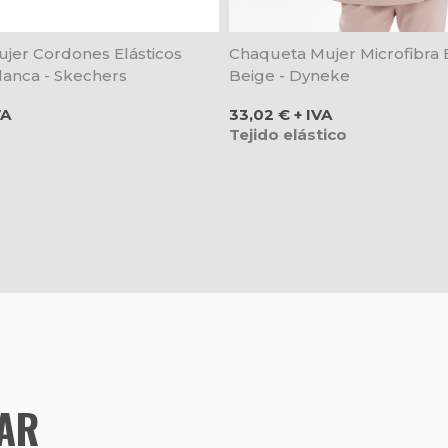
ujer Cordones Elásticos
Chaqueta Mujer Microfibra E
lanca - Skechers
Beige - Dyneke
Precio
VA
33,02 € + IVA
Tejido elástico
TAR