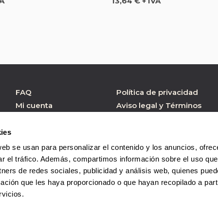
Precio
VA
13,64 € + IVA
FAQ
Política de privacidad
Mi cuenta
Aviso legal y Términos
de Uso
Atención al cliente
Política de cookies
Formulario contacto
ies
Condiciones de
web se usan para personalizar el contenido y los anuncios, ofrec
Compra
ar el tráfico. Además, compartimos información sobre el uso que
tners de redes sociales, publicidad y análisis web, quienes pue
ación que les haya proporcionado o que hayan recopilado a parti
vicios.