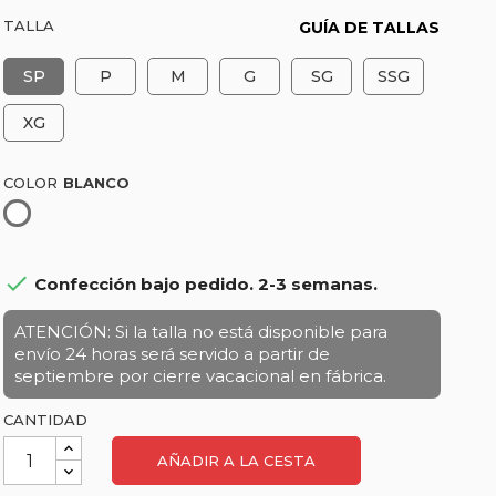
TALLA
GUÍA DE TALLAS
SP
P
M
G
SG
SSG
XG
COLOR
Blanco

Confección bajo pedido. 2-3 semanas.
ATENCIÓN: Si la talla no está disponible para
envío 24 horas será servido a partir de
septiembre por cierre vacacional en fábrica.
CANTIDAD
AÑADIR A LA CESTA