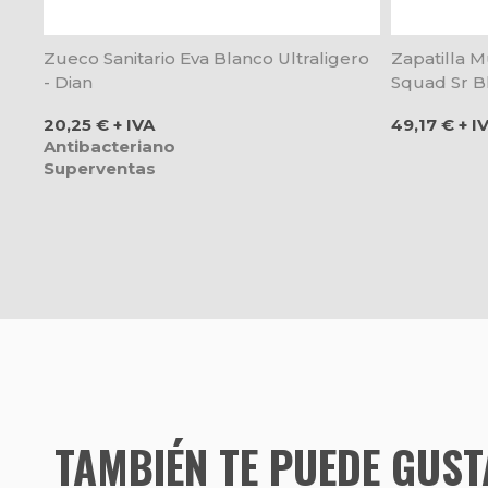
Zueco Sanitario Eva Blanco Ultraligero
Zapatilla M
- Dian
Squad Sr B
Precio
Precio
20,25 € + IVA
49,17 € + I
Antibacteriano
Superventas
TAMBIÉN TE PUEDE GUS