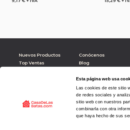
Precio
Precio
9,17 € + IVA
15,29 € + I
Nuevos Productos
Conócenos
Top Ventas
Blog
Nuestras marcas
Tienda online
Personalizar Producto
Tienda física
Esta página web usa cook
Las cookies de este sitio 
de redes sociales y analiz
sitio web con nuestros par
combinarla con otra inform
que haya hecho de sus ser