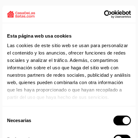
Solicita presupuesto:
EMAIL
Envío gratis a partir de 75 €+IVA (90 € IVA incl.)
Esta página web usa cookies
Aprovecha el envío gratuito en toda España excepto
Canarias, Baleares, Ceuta y Melilla.
Las cookies de este sitio web se usan para personalizar
el contenido y los anuncios, ofrecer funciones de redes
ENVÍOS EN AGOSTO
sociales y analizar el tráfico. Además, compartimos
información sobre el uso que haga del sitio web con
No realizamos envíos del 10 al 21 de agosto.
nuestros partners de redes sociales, publicidad y análisis
Reanudamos envíos el día 24 de agosto para productos
web, quienes pueden combinarla con otra información
con disponibilidad 24/48 horas.
que les haya proporcionado o que hayan recopilado a
Si adquieres productos con distinto plazo de entrega, el
pedido se envía cuando está completo.
partir del uso que haya hecho de sus servicios.
Los productos sin disponibilidad 24 horas serán servidos a
partir de la fecha indicada en cada producto según fábrica.
Selección
IMPORTANTE PERSONALIZACIONES
: EL taller de
Necesarias
de
bordados y estampados está cerrado en agosto. Se
consentimiento
reanudan las personalizaciones por orden de compra a
partir de septiembre.