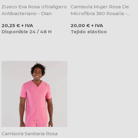
Zueco Eva Rosa Ultraligero
Camisola Mujer Rosa De
Antibacteriano - Dian
Microfibra 360 Rosalía -
Gary's
Precio
Precio
20,25 € + IVA
20,00 € + IVA
Disponible 24 / 48 H
Tejido elástico
Camisola Sanitaria Rosa