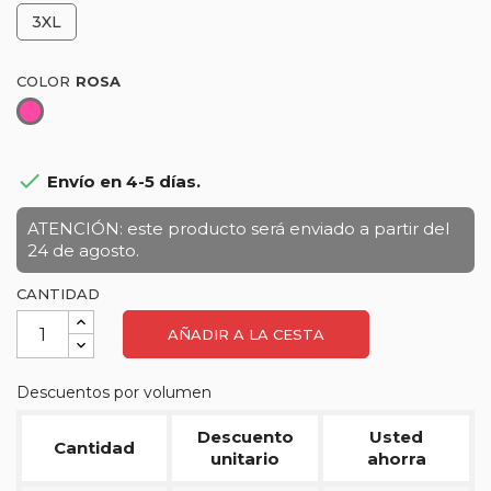
3XL
COLOR
Rosa

Envío en 4-5 días.
ATENCIÓN: este producto será enviado a partir del
24 de agosto.
CANTIDAD
AÑADIR A LA CESTA
Descuentos por volumen
Descuento
Usted
Cantidad
unitario
ahorra