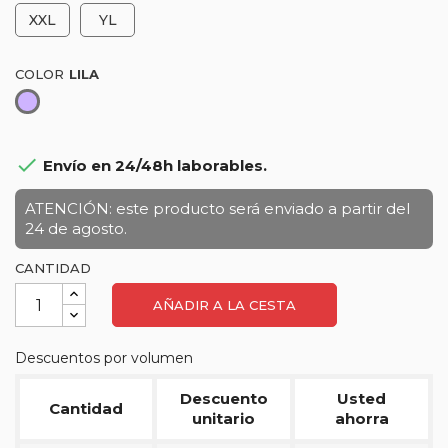
XXL
YL
COLOR
Lila

Envío en 24/48h laborables.
ATENCIÓN: este producto será enviado a partir del
24 de agosto.
CANTIDAD
AÑADIR A LA CESTA
Descuentos por volumen
Descuento
Usted
Cantidad
unitario
ahorra