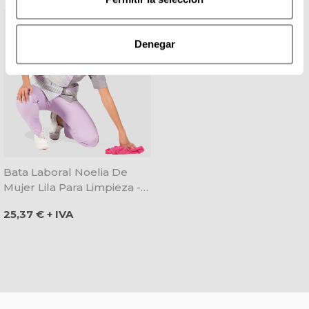
Denegar
Bata Laboral Noelia De
Mujer Lila Para Limpieza -
Gary's
Precio
25,37 € + IVA