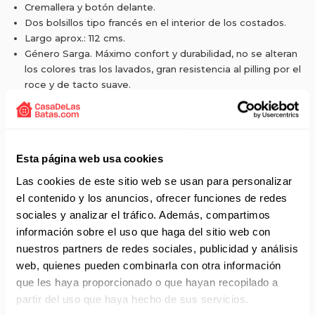
Cremallera y botón delante.
Dos bolsillos tipo francés en el interior de los costados.
Largo aprox.: 112 cms.
Género Sarga. Máximo confort y durabilidad, no se alteran
los colores tras los lavados, gran resistencia al pilling por el
roce y de tacto suave.
Gramaje 200 gr/m2.
Composición 65% poliéster y 35% algodón.
Esta página web usa cookies
Las cookies de este sitio web se usan para personalizar
Solicita presupuesto:
EMAIL
el contenido y los anuncios, ofrecer funciones de redes
sociales y analizar el tráfico. Además, compartimos
Envío gratis a partir de 75 €+IVA (90 € IVA incl.)
información sobre el uso que haga del sitio web con
Aprovecha el envío gratuito en toda España excepto
nuestros partners de redes sociales, publicidad y análisis
Canarias, Baleares, Ceuta y Melilla.
web, quienes pueden combinarla con otra información
que les haya proporcionado o que hayan recopilado a
ENVÍOS EN AGOSTO
partir del uso que haya hecho de sus servicios.