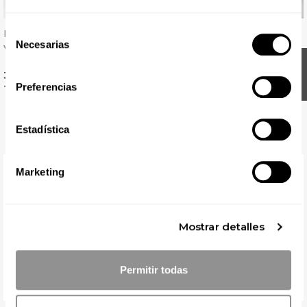
Selección
Pantalón Con Goma Y Cinta
Pantalón Laboral De
Necesarias
de
Verde Claro - Isacco
Microfibra Beige Arena
FILTER
Con Goma Y Cordón -
consentimiento
Precio
Precio
30,58 € + IVA
19,42 € + IVA
Gary's
Preferencias
Tejido fino y ligero 115 grs
Estadística
Marketing
Mostrar detalles
Permitir todas