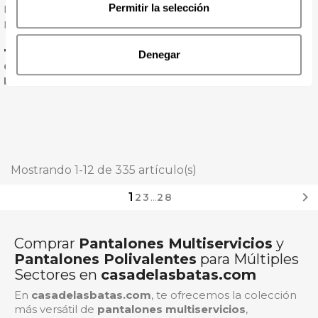
Permitir la selección
Pantalón Pintor Bolsillo
Pantalón Pijama Laboral
Rasqueta - Sager
Con Goma Negro - Velilla
Precio
Precio
7,36 € + IVA
9,92 € + IVA
Denegar
Oferta - Últimas uds
Precio más bajo
Mostrando 1-12 de 335 artículo(s)

1
2
3
…
28
Comprar
Pantalones Multiservicios
y
Pantalones Polivalentes
para Múltiples
Sectores en
casadelasbatas.com
En
casadelasbatas.com
, te ofrecemos la colección
más versátil de
pantalones multiservicios
,