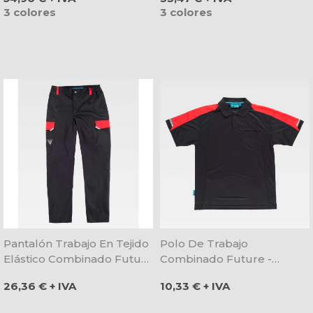
3 colores
3 colores
Pantalón Trabajo En Tejido
Polo De Trabajo
Elástico Combinado Future
Combinado Future -
- Workteam
Workteam
Precio
Precio
26,36 € + IVA
10,33 € + IVA