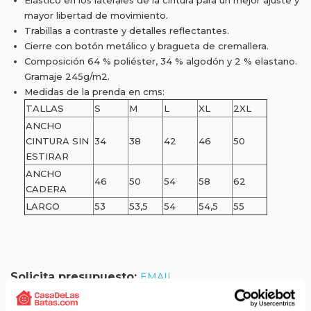
Elástico en los laterales de la cintura para un mejor ajuste y
mayor libertad de movimiento.
Trabillas a contraste y detalles reflectantes.
Cierre con botón metálico y bragueta de cremallera.
Composición 64 % poliéster, 34 % algodón y 2 % elastano.
Gramaje 245g/m2.
Medidas de la prenda en cms:
TALLAS
S
M
L
XL
2XL
ANCHO
CINTURA SIN
34
38
42
46
50
ESTIRAR
ANCHO
46
50
54
58
62
CADERA
LARGO
53
53,5
54
54,5
55
Solicita presupuesto:
EMAIL
Envío gratis a partir de 75 €+IVA (90 € IVA incl.)