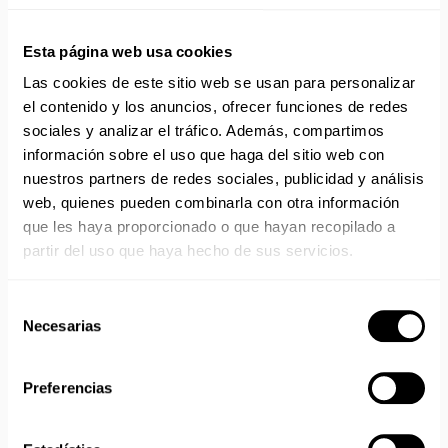
Aprovecha el envío gratuito en toda España excepto
Esta página web usa cookies
Canarias, Baleares, Ceuta y Melilla.
Las cookies de este sitio web se usan para personalizar
ENVÍOS EN AGOSTO
el contenido y los anuncios, ofrecer funciones de redes
sociales y analizar el tráfico. Además, compartimos
No realizamos envíos del 10 al 21 de agosto.
información sobre el uso que haga del sitio web con
Reanudamos envíos el día 24 de agosto para productos
nuestros partners de redes sociales, publicidad y análisis
con disponibilidad 24/48 horas.
web, quienes pueden combinarla con otra información
Si adquieres productos con distinto plazo de entrega, el
que les haya proporcionado o que hayan recopilado a
pedido se envía cuando está completo.
partir del uso que haya hecho de sus servicios.
Los productos sin disponibilidad 24 horas serán servidos a
partir de la fecha indicada en cada producto según fábrica.
IMPORTANTE PERSONALIZACIONES
: EL taller de
Selección
bordados y estampados está cerrado en agosto. Se
Necesarias
de
reanudan las personalizaciones por orden de compra a
consentimiento
partir de septiembre.
Preferencias