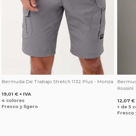
Bermuda De Trabajo Stretch 1132 Plus - Monza
Bermuda
Rossini
Precio
19,01 € + IVA
Precio
4 colores
12,07 € 
Fresco y ligero
+ de 5 
Fresco 