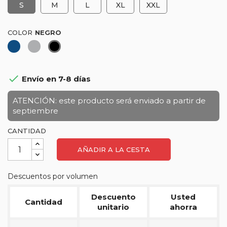
S
M
L
XL
XXL
COLOR
Azul
Gris
Negro
marino

Envío en 7-8 días
ATENCIÓN: este producto será enviado a partir de
septiembre
CANTIDAD
AÑADIR A LA CESTA
Descuentos por volumen
Descuento
Usted
Cantidad
unitario
ahorra