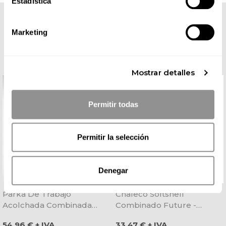
Estadística
COMPLETA TU LOOK
Marketing
Mostrar detalles
Permitir todas
Permitir la selección
Denegar
Parka De Trabajo
Chaleco Softshell
Acolchada Combinada
Combinado Future -
Future - Workteam
Workteam
Precio
Precio
54,96 € + IVA
33,47 € + IVA