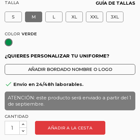
TALLA
GUÍA DE TALLAS
S
M
L
XL
XXL
3XL
COLOR
Verde
¿QUIERES PERSONALIZAR TU UNIFORME?
AÑADIR BORDADO NOMBRE O LOGO

Envío en 24/48h laborables.
ATENCIÓN: este producto será enviado a partir del 1
de septiembre.
CANTIDAD
AÑADIR A LA CESTA