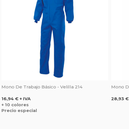
Mono De Trabajo Básico - Velilla 214
Mono De
Precio
Precio
16,94 € + IVA
28,93 €
+ 10 colores
Precio especial