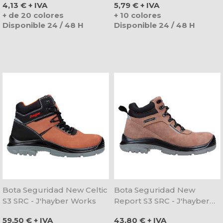
Precio
Precio
4,13 € + IVA
5,79 € + IVA
+ de 20 colores
+ 10 colores
Disponible 24 / 48 H
Disponible 24 / 48 H
Bota Seguridad New Celtic
Bota Seguridad New
S3 SRC - J'hayber Works
Report S3 SRC - J'hayber
Works
Precio
Precio
59,50 € + IVA
43,80 € + IVA