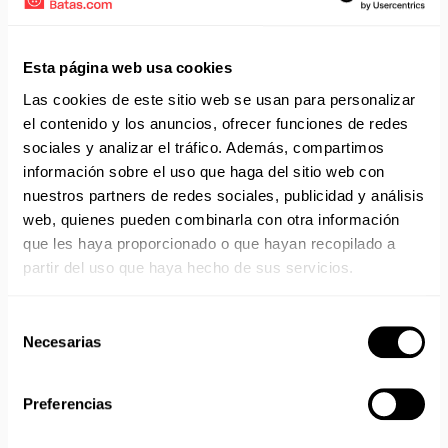
Envío gratis a partir de 75 €+IVA (90 € IVA incl.)
Aprovecha el envío gratuito en toda España excepto
Esta página web usa cookies
Canarias, Baleares, Ceuta y Melilla.
Las cookies de este sitio web se usan para personalizar
ENVÍOS EN AGOSTO
el contenido y los anuncios, ofrecer funciones de redes
sociales y analizar el tráfico. Además, compartimos
No realizamos envíos del 10 al 21 de agosto.
información sobre el uso que haga del sitio web con
Reanudamos envíos el día 24 de agosto para productos
nuestros partners de redes sociales, publicidad y análisis
con disponibilidad 24/48 horas.
web, quienes pueden combinarla con otra información
Si adquieres productos con distinto plazo de entrega, el
pedido se envía cuando está completo.
que les haya proporcionado o que hayan recopilado a
Los productos sin disponibilidad 24 horas serán servidos a
partir del uso que haya hecho de sus servicios.
partir de la fecha indicada en cada producto según fábrica.
IMPORTANTE PERSONALIZACIONES
: EL taller de
Selección
bordados y estampados está cerrado en agosto. Se
Necesarias
de
reanudan las personalizaciones por orden de compra a
consentimiento
partir de septiembre.
Preferencias