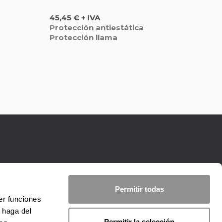
Precio
45,45 € + IVA
Protección antiestática
Protección llama
Permitir todas
er funciones
 haga del
Permitir la selección