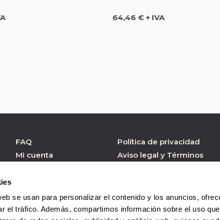
Precio
VA
64,46 € + IVA
FAQ
Política de privacidad
Mi cuenta
Aviso legal y Términos
de Uso
Atención al cliente
Política de cookies
Formulario contacto
ies
Condiciones de
web se usan para personalizar el contenido y los anuncios, ofrec
Compra
ar el tráfico. Además, compartimos información sobre el uso que