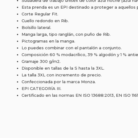
Sudadera de trabajo unisex de color azul noche (azul nav
Esta prenda es un EPI destinado a proteger a aquellos p
Corte Regular Fit.
Cuello redondo en Rib.
Bolsillo lateral.
Manga larga, tipo ranglán, con puño de Rib.
Pictogramas en la manga.
Lo puedes combinar con el pantalón a conjunto.
Composición 60 % modacrílico, 39 % algodón y 1 % antie
Gramaje 300 g/m2.
Disponible en tallas de la S hasta la 3XL.
La talla 3XL con incremento de precio.
Confeccionada por la marca Monza.
EPI CATEGORÍA III.
Certificado en las normas EN ISO 13688:2013, EN ISO 1161