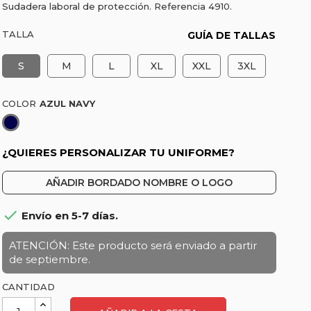
Sudadera laboral de protección. Referencia 4910.
TALLA
GUÍA DE TALLAS
S
M
L
XL
XXL
3XL
COLOR
Azul
Navy
¿QUIERES PERSONALIZAR TU UNIFORME?
AÑADIR BORDADO NOMBRE O LOGO

Envío en 5-7 días.
ATENCIÓN: Este producto será enviado a partir
de septiembre.
CANTIDAD