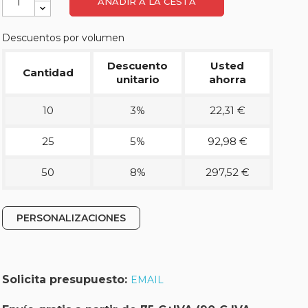
AÑADIR A LA CESTA
Descuentos por volumen
Descuento
Usted
Cantidad
unitario
ahorra
10
3%
22,31 €
25
5%
92,98 €
50
8%
297,52 €
PERSONALIZACIONES
Solicita presupuesto:
EMAIL