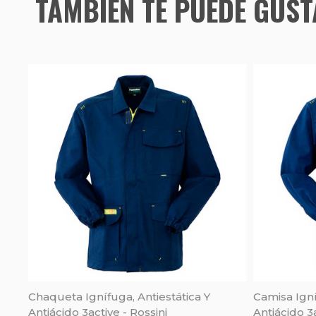
TAMBIÉN TE PUEDE GUS
Chaqueta Ignífuga, Antiestática Y
Camisa Igní
Antiácido 3active - Rossini
Antiácido 3a