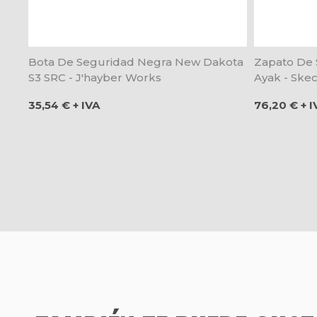
Bota De Seguridad Negra New Dakota
Zapato De 
S3 SRC - J'hayber Works
Ayak - Ske
Precio
Precio
35,54 € + IVA
76,20 € + I