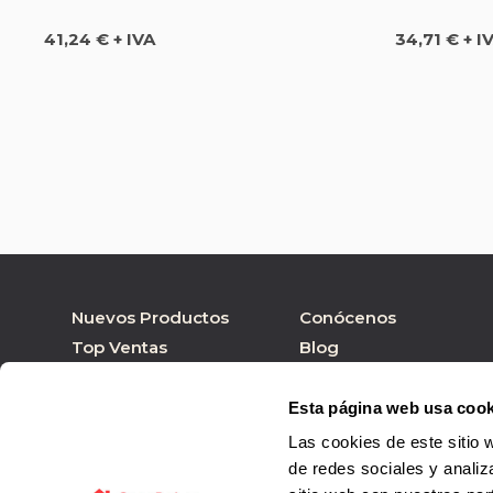
Precio
Precio
41,24 € + IVA
34,71 € + I
Nuevos Productos
Conócenos
Top Ventas
Blog
Nuestras marcas
Tienda online
Personalizar Producto
Tienda física
Esta página web usa cook
Las cookies de este sitio 
de redes sociales y analiz