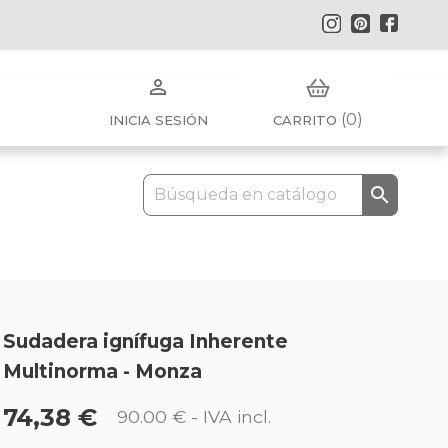
Instagram
Pinterest
Faceb

(0)
INICIA SESIÓN
CARRITO

Sudadera ignífuga Inherente
Multinorma - Monza
74,38 €
90.00 €
- IVA incl.