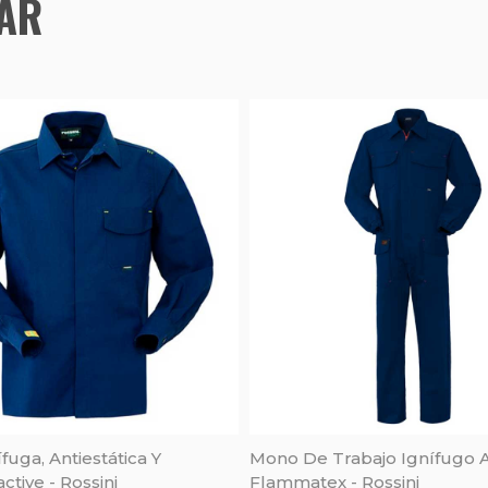
TAR
fuga, Antiestática Y
Mono De Trabajo Ignífugo A
ctive - Rossini
Flammatex - Rossini