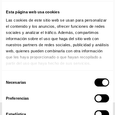
Canarias, Baleares, Ceuta y Melilla.
ENVÍOS EN AGOSTO
Esta página web usa cookies
Las cookies de este sitio web se usan para personalizar
No realizamos envíos del 10 al 21 de agosto.
el contenido y los anuncios, ofrecer funciones de redes
Reanudamos envíos el día 24 de agosto para productos
sociales y analizar el tráfico. Además, compartimos
con disponibilidad 24/48 horas.
información sobre el uso que haga del sitio web con
Si adquieres productos con distinto plazo de entrega, el
nuestros partners de redes sociales, publicidad y análisis
pedido se envía cuando está completo.
Los productos sin disponibilidad 24 horas serán servidos a
web, quienes pueden combinarla con otra información
partir de la fecha indicada en cada producto según fábrica.
que les haya proporcionado o que hayan recopilado a
IMPORTANTE PERSONALIZACIONES
: EL taller de
partir del uso que haya hecho de sus servicios.
bordados y estampados está cerrado en agosto. Se
reanudan las personalizaciones por orden de compra a
Selección
partir de septiembre.
Necesarias
de
consentimiento
Preferencias
Estadística