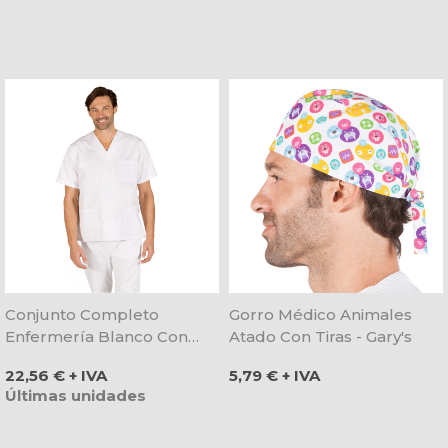
Conjunto Completo
Gorro Médico Animales
Enfermería Blanco Con
Atado Con Tiras - Gary's
Cuello De Pico - Gary's
Precio
Precio
22,56 € + IVA
5,79 € + IVA
Últimas unidades