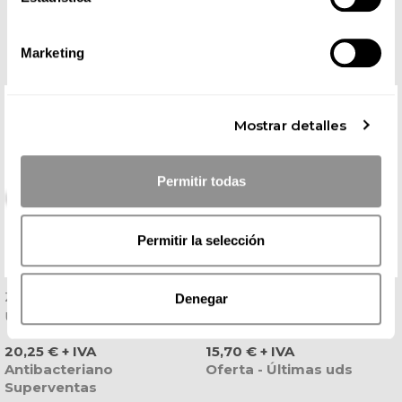
COMPLETA TU LOOK
Marketing
Mostrar detalles
Permitir todas
Permitir la selección
Zueco Sanitario Eva Blanco
Conjunto Completo
Denegar
Ultraligero - Dian
Enfermería Blanco Con
Botones - Gary's
Precio
Precio
20,25 € + IVA
15,70 € + IVA
Antibacteriano
Oferta - Últimas uds
Superventas