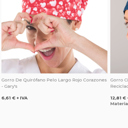
Gorro De Quirófano Pelo Largo Rojo Corazones
Gorro C
- Gary's
Reciclad
Precio
Precio
6,61 € + IVA
12,81 € 
Materia