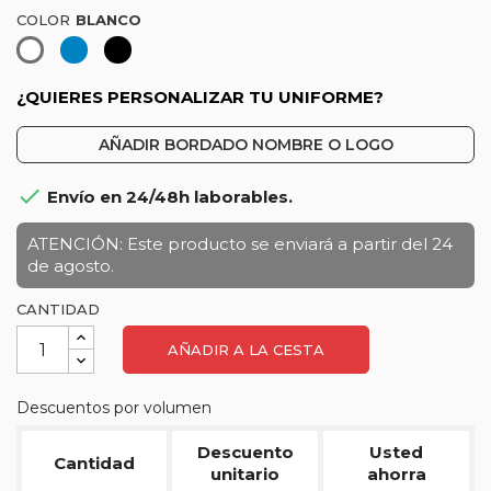
COLOR
Azul
Negro
Blanco
¿QUIERES PERSONALIZAR TU UNIFORME?
AÑADIR BORDADO NOMBRE O LOGO

Envío en 24/48h laborables.
ATENCIÓN: Este producto se enviará a partir del 24
de agosto.
CANTIDAD
AÑADIR A LA CESTA
Descuentos por volumen
Descuento
Usted
Cantidad
unitario
ahorra