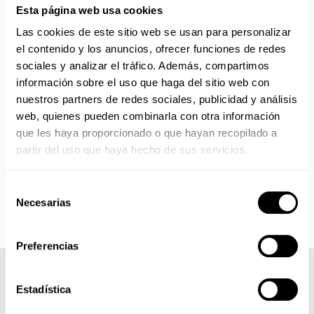
Esta página web usa cookies
No realizamos envíos del 10 al 21 de agosto.
Las cookies de este sitio web se usan para personalizar
Reanudamos envíos el día 24 de agosto para productos
el contenido y los anuncios, ofrecer funciones de redes
con disponibilidad 24/48 horas.
sociales y analizar el tráfico. Además, compartimos
Si adquieres productos con distinto plazo de entrega, el
información sobre el uso que haga del sitio web con
pedido se envía cuando está completo.
nuestros partners de redes sociales, publicidad y análisis
Los productos sin disponibilidad 24 horas serán servidos a
web, quienes pueden combinarla con otra información
partir de la fecha indicada en cada producto según fábrica.
que les haya proporcionado o que hayan recopilado a
IMPORTANTE PERSONALIZACIONES
: EL taller de
partir del uso que haya hecho de sus servicios.
bordados y estampados está cerrado en agosto. Se
reanudan las personalizaciones por orden de compra a
partir de septiembre.
Selección
Necesarias
de
consentimiento
Preferencias
COMPLETA TU LOOK
Estadística