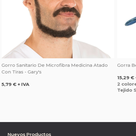
Gorro Sanitario De Microfibra Medicina Atado
Gorra B
Con Tiras - Gary's
Precio
15,29 € 
Precio
2 color
5,79 € + IVA
Tejido 
Nuevos Productos