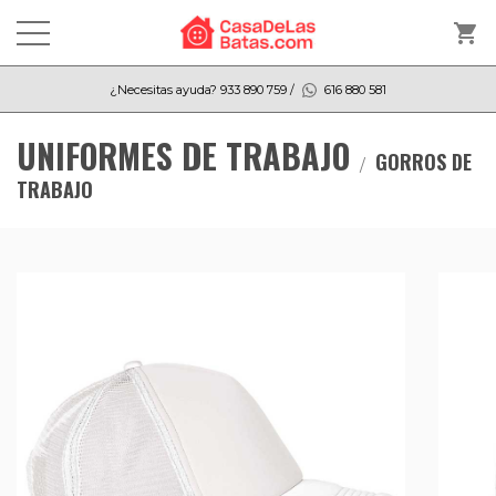
shopping_cart
¿Necesitas ayuda?
933 890 759
/
616 880 581
UNIFORMES DE TRABAJO
GORROS DE
TRABAJO