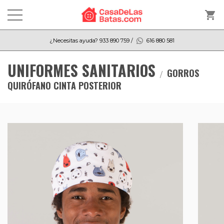
shopping_cart
¿Necesitas ayuda?
933 890 759
/
616 880 581
UNIFORMES SANITARIOS
GORROS
QUIRÓFANO CINTA POSTERIOR