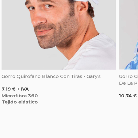
Gorro Quirófano Blanco Con Tiras - Gary's
Gorro C
De La P
Precio
7,19 € + IVA
Precio
Microfibra 360
10,74 € 
Tejido elástico