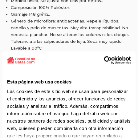
Medida única. Se ajusta con tiras por detrás..
Composición 100% Poliéster.
Gramaje 148 gr/m2.
Género de microfibra: antibacterias. Repele líquidos,
cabello y pelo de mascotas. Muy alta transpirabilidad. No
necesita planchar. No se alteran los colores ni los dibujos.
Tolerancia a las salpicaduras de lejía. Seca muy rápido.
Lavable a 90ºC.
Tejido absorbente para sudoración en frontal interior.
Esta página web usa cookies
Solicita presupuesto:
EMAIL
Las cookies de este sitio web se usan para personalizar
Envío gratis a partir de 75 €+IVA (90 € IVA incl.)
el contenido y los anuncios, ofrecer funciones de redes
sociales y analizar el tráfico. Además, compartimos
Aprovecha el envío gratuito en toda España excepto
información sobre el uso que haga del sitio web con
Canarias, Baleares, Ceuta y Melilla.
nuestros partners de redes sociales, publicidad y análisis
web, quienes pueden combinarla con otra información
ENVÍOS EN AGOSTO
que les haya proporcionado o que hayan recopilado a