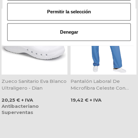
Permitir la selección
Denegar
Zueco Sanitario Eva Blanco
Pantalón Laboral De
Ultraligero - Dian
Microfibra Celeste Con
Goma Y Cordón - Gary's
Precio
Precio
20,25 € + IVA
19,42 € + IVA
Antibacteriano
Superventas