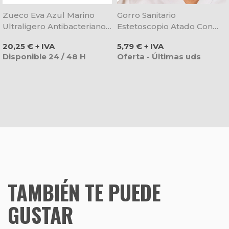
Zueco Eva Azul Marino
Gorro Sanitario
Ultraligero Antibacteriano -
Estetoscopio Atado Con
Dian
Tiras - Gary's
Precio
Precio
20,25 € + IVA
5,79 € + IVA
Disponible 24 / 48 H
Oferta - Últimas uds
TAMBIÉN TE PUEDE
GUSTAR