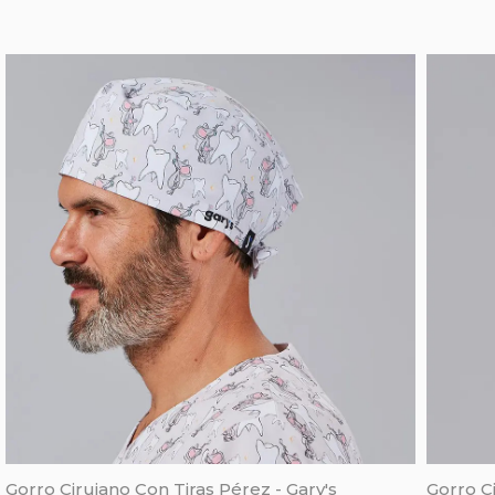
Gorro Cirujano Con Tiras Pérez - Gary's
Gorro Ci