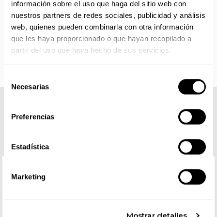
información sobre el uso que haga del sitio web con
IMPORTANTE PERSONALIZACIONES
: EL taller de
nuestros partners de redes sociales, publicidad y análisis
bordados y estampados está cerrado en agosto. Se
web, quienes pueden combinarla con otra información
reanudan las personalizaciones por orden de compra a
que les haya proporcionado o que hayan recopilado a
partir de septiembre.
partir del uso que haya hecho de sus servicios.
Selección
Necesarias
de
consentimiento
COMPLETA TU LOOK
Preferencias
Estadística
Marketing
Mostrar detalles