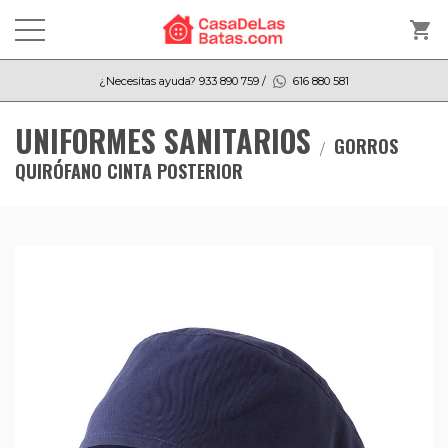
shopping_cart
¿Necesitas ayuda?
933 890 759
/
616 880 581
UNIFORMES SANITARIOS
GORROS
QUIRÓFANO CINTA POSTERIOR