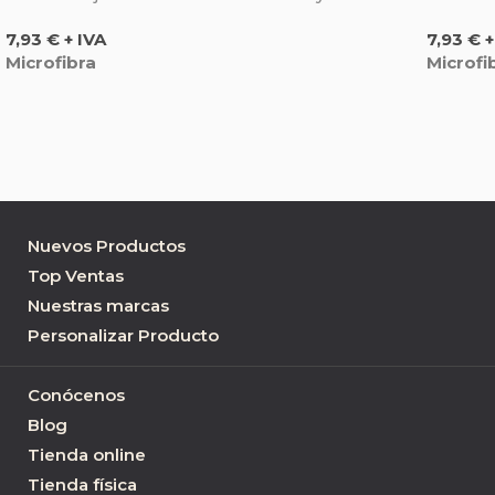
Precio
Precio
7,93 € + IVA
7,93 € +
Microfibra
Microfi
Nuevos Productos
Top Ventas
Nuestras marcas
Personalizar Producto
Conócenos
Blog
Tienda online
Tienda física