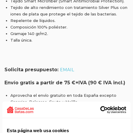
Tejido Smart Microfiber (Smart Antimicrobial Protection).
Tejido de alto rendimiento con tratamiento Silver Plus con
iones de plata que protege el tejido de las bacterias.
Repelente de líquidos.
Composición 100% poliéster.
Gramaje 140 gr/m2.
Talla única.
Solicita presupuesto:
EMAIL
Envío gratis a partir de 75 €+IVA (90 € IVA incl.)
Aprovecha el envío gratuito en toda España excepto
Canarias, Baleares, Ceuta y Melilla.
ENVÍOS EN AGOSTO
No realizamos envíos del 10 al 21 de agosto.
Esta página web usa cookies
Reanudamos envíos el día 24 de agosto para productos