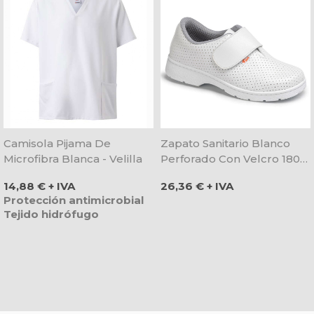
Camisola Pijama De
Zapato Sanitario Blanco
Microfibra Blanca - Velilla
Perforado Con Velcro 1807
LM - Dian
Precio
Precio
14,88 € + IVA
26,36 € + IVA
Protección antimicrobial
Tejido hidrófugo