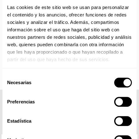
con disponibilidad 24/48 horas.
Las cookies de este sitio web se usan para personalizar
Si adquieres productos con distinto plazo de entrega, el
el contenido y los anuncios, ofrecer funciones de redes
pedido se envía cuando está completo.
sociales y analizar el tráfico. Además, compartimos
Los productos sin disponibilidad 24 horas serán servidos a
información sobre el uso que haga del sitio web con
partir de la fecha indicada en cada producto según fábrica.
nuestros partners de redes sociales, publicidad y análisis
IMPORTANTE PERSONALIZACIONES
: EL taller de
web, quienes pueden combinarla con otra información
bordados y estampados está cerrado en agosto. Se
que les haya proporcionado o que hayan recopilado a
reanudan las personalizaciones por orden de compra a
partir del uso que haya hecho de sus servicios.
partir de septiembre.
Selección
Necesarias
de
consentimiento
Preferencias
COMPLETA TU LOOK
Estadística