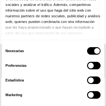
partir de la fecha indicada en cada producto según fábrica.
sociales y analizar el tráfico. Además, compartimos
IMPORTANTE PERSONALIZACIONES
: EL taller de
información sobre el uso que haga del sitio web con
bordados y estampados está cerrado en agosto. Se
nuestros partners de redes sociales, publicidad y análisis
reanudan las personalizaciones por orden de compra a
web, quienes pueden combinarla con otra información
partir de septiembre.
que les haya proporcionado o que hayan recopilado a
partir del uso que haya hecho de sus servicios.
Selección
Necesarias
de
COMPLETA TU LOOK
consentimiento
Preferencias
Estadística
Marketing