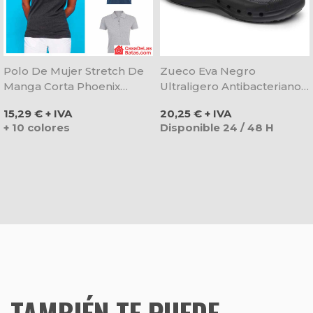
Polo De Mujer Stretch De
Zueco Eva Negro
Manga Corta Phoenix
Ultraligero Antibacteriano -
Women - Sol's
Dian
Precio
Precio
15,29 € + IVA
20,25 € + IVA
+ 10 colores
Disponible 24 / 48 H