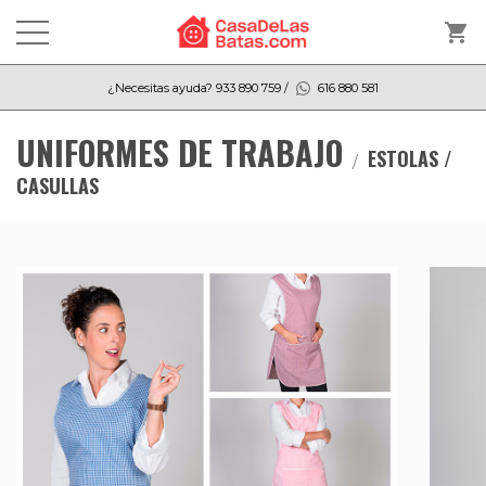
shopping_cart
¿Necesitas ayuda?
933 890 759
/
616 880 581
UNIFORMES DE TRABAJO
ESTOLAS /
CASULLAS