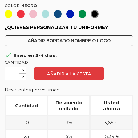
COLOR
Amarillo
Rojo
Rosa
Celeste
Azul
Azulina
Verde
Negro
claro
marino
¿QUIERES PERSONALIZAR TU UNIFORME?
AÑADIR BORDADO NOMBRE O LOGO

Envío en 3-4 días.
CANTIDAD
AÑADIR A LA CESTA
Descuentos por volumen
Descuento
Usted
Cantidad
unitario
ahorra
10
3%
3,69 €
25
5%
15,39 €