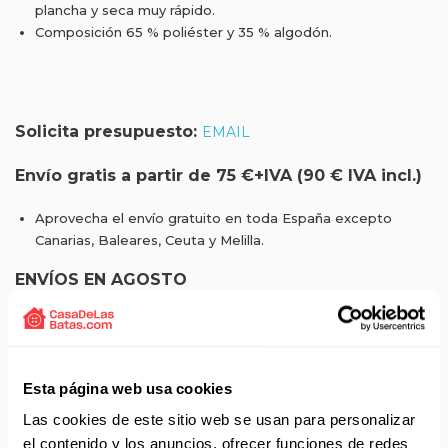
plancha y seca muy rápido.
Composición 65 % poliéster y 35 % algodón.
Solicita presupuesto:
EMAIL
Envío gratis a partir de 75 €+IVA (90 € IVA incl.)
Aprovecha el envío gratuito en toda España excepto
Canarias, Baleares, Ceuta y Melilla.
ENVÍOS EN AGOSTO
No realizamos envíos del 10 al 21 de agosto.
Reanudamos envíos el día 24 de agosto para productos
con disponibilidad 24/48 horas.
Esta página web usa cookies
Si adquieres productos con distinto plazo de entrega, el
pedido se envía cuando está completo.
Las cookies de este sitio web se usan para personalizar
Los productos sin disponibilidad 24 horas serán servidos a
el contenido y los anuncios, ofrecer funciones de redes