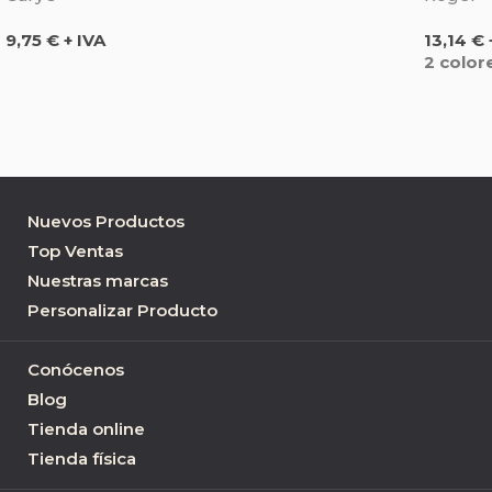
Precio
Precio
9,75 € + IVA
13,14 € 
2 color
Nuevos Productos
Top Ventas
Nuestras marcas
Personalizar Producto
Conócenos
Blog
Tienda online
Tienda física