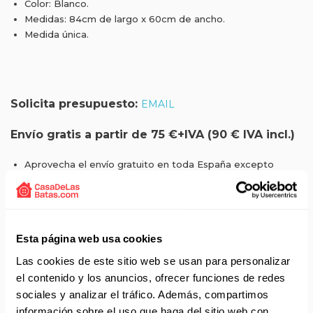
Color: Blanco.
Medidas: 84cm de largo x 60cm de ancho.
Medida única.
Solicita presupuesto:
EMAIL
Envío gratis a partir de 75 €+IVA (90 € IVA incl.)
Aprovecha el envío gratuito en toda España excepto
Canarias, Baleares, Ceuta y Melilla.
ENVÍOS EN AGOSTO
No realizamos envíos del 10 al 21 de agosto.
Esta página web usa cookies
Reanudamos envíos el día 24 de agosto para productos
Las cookies de este sitio web se usan para personalizar
con disponibilidad 24/48 horas.
el contenido y los anuncios, ofrecer funciones de redes
Si adquieres productos con distinto plazo de entrega, el
sociales y analizar el tráfico. Además, compartimos
pedido se envía cuando está completo.
información sobre el uso que haga del sitio web con