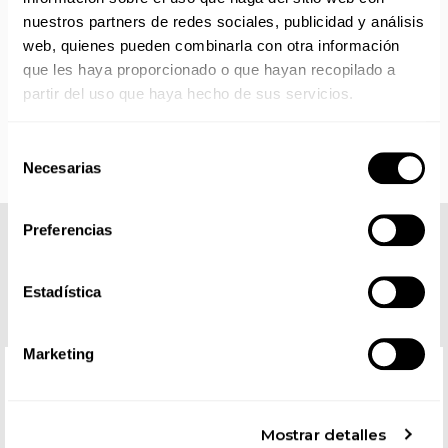
Los productos sin disponibilidad 24 horas serán servidos a
nuestros partners de redes sociales, publicidad y análisis
partir de la fecha indicada en cada producto según fábrica.
web, quienes pueden combinarla con otra información
IMPORTANTE PERSONALIZACIONES
: EL taller de
bordados y estampados está cerrado en agosto. Se
que les haya proporcionado o que hayan recopilado a
reanudan las personalizaciones por orden de compra a
partir del uso que haya hecho de sus servicios.
partir de septiembre.
Selección
Necesarias
de
consentimiento
Preferencias
COMPLETA TU LOOK
Estadística
Marketing
Mostrar detalles