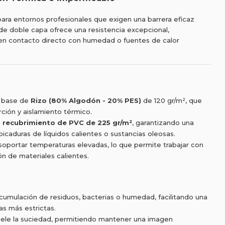
 para entornos profesionales que exigen una barrera eficaz
 de doble capa ofrece una resistencia excepcional,
ren contacto directo con humedad o fuentes de calor
 base de
Rizo (80% Algodón - 20% PES)
de 120 gr/m², que
rción y aislamiento térmico.
o
recubrimiento de PVC de 225 gr/m²
, garantizando una
icaduras de líquidos calientes o sustancias oleosas.
oportar temperaturas elevadas, lo que permite trabajar con
ón de materiales calientes.
acumulación de residuos, bacterias o humedad, facilitando una
as más estrictas.
pele la suciedad, permitiendo mantener una imagen