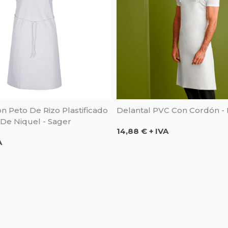
n Peto De Rizo Plastificado
Delantal PVC Con Cordón -
 De Niquel - Sager
Precio
14,88 € + IVA
A