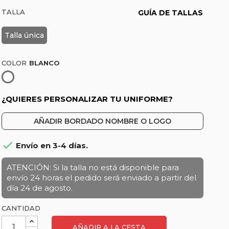
TALLA
GUÍA DE TALLAS
Talla única
COLOR
Blanco
¿QUIERES PERSONALIZAR TU UNIFORME?
AÑADIR BORDADO NOMBRE O LOGO

Envío en 3-4 días.
ATENCIÓN: Si la talla no está disponible para
envío 24 horas el pedido será enviado a partir del
día 24 de agosto.
CANTIDAD
AÑADIR A LA CESTA