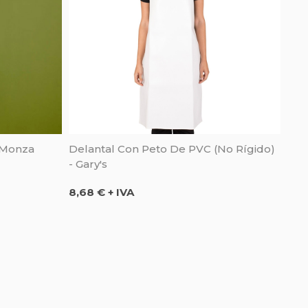
 Monza
Delantal Con Peto De PVC (no Rígido)
- Gary's
Precio
8,68 € + IVA