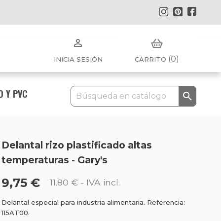
Instagram
Pinterest
Faceb

(0)
INICIA SESIÓN
CARRITO
O Y PVC

Delantal rizo plastificado altas
temperaturas - Gary's
9,75 €
11.80 €
- IVA incl.
Delantal especial para industria alimentaria. Referencia:
115AT00.