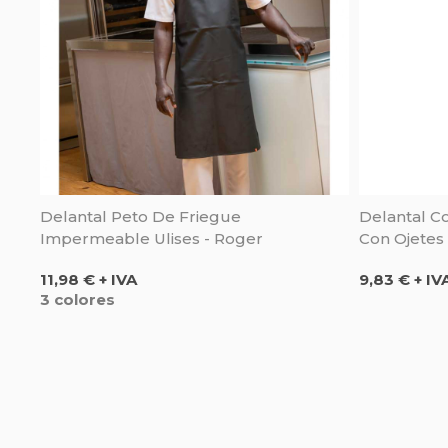
Delantal Peto De Friegue
Delantal Co
Impermeable Ulises - Roger
Con Ojetes
Precio
Precio
11,98 € + IVA
9,83 € + IV
3 colores