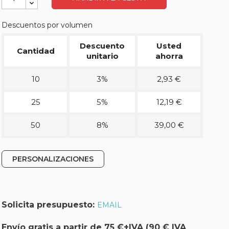
Descuentos por volumen
Descuento
Usted
Cantidad
unitario
ahorra
10
3%
2,93 €
25
5%
12,19 €
50
8%
39,00 €
PERSONALIZACIONES
Solicita presupuesto:
EMAIL
Envío gratis a partir de 75 €+IVA (90 € IVA