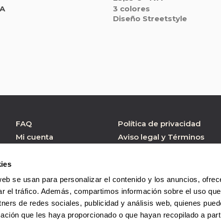
3 colores
VA
Diseño Streetstyle
FAQ
Política de privacidad
Mi cuenta
Aviso legal y Términos
de Uso
Atención al cliente
Política de cookies
Formulario contacto
ies
Condiciones de
web se usan para personalizar el contenido y los anuncios, ofrec
Compra
ar el tráfico. Además, compartimos información sobre el uso que
tners de redes sociales, publicidad y análisis web, quienes pue
ación que les haya proporcionado o que hayan recopilado a parti