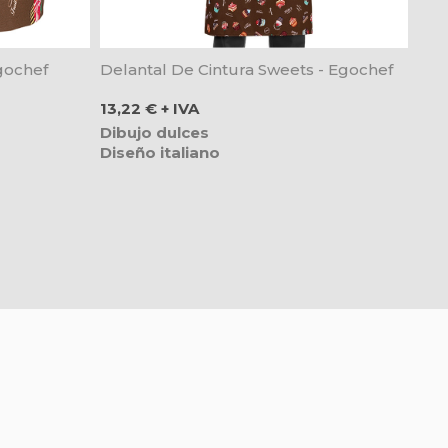
gochef
Delantal De Cintura Sweets - Egochef
Precio
13,22 € + IVA
Dibujo dulces
Diseño italiano