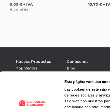
Precio
Precio
9,09 € + IVA
15,70 € + I
4 colores
Nuevos Productos
Conócenos
Top Ventas
Blog
Nuestras marcas
Tienda online
Personalizar Producto
Tienda física
Esta página web usa cook
Las cookies de este sitio 
de redes sociales y analiz
sitio web con nuestros par
combinarla con otra inform