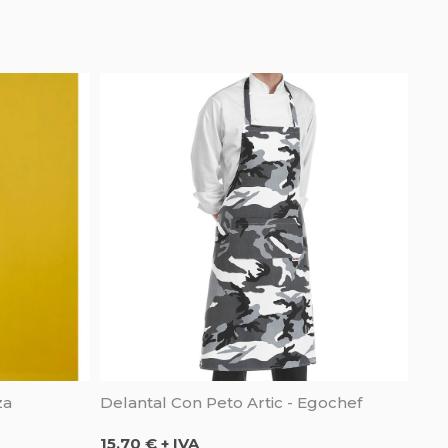
za
Delantal Con Peto Artic - Egochef
Precio
15,70 € + IVA