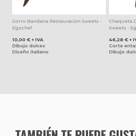
Gorro Bandana Restauración Sweets -
Chaqueta 
Egochef
Sweets - E
Precio
Precio
10,00 € + IVA
46,28 € + I
Dibujo dulces
Corte enta
Diseño italiano
Dibujo dul
TAMBIÉN TE PUEDE GUS