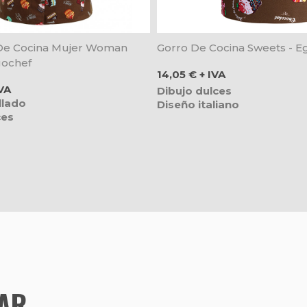
De Cocina Mujer Woman
Gorro De Cocina Sweets - E
gochef
Precio
14,05 € + IVA
VA
Dibujo dulces
llado
Diseño italiano
ces
TAR