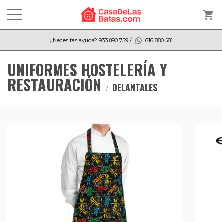
shopping_cart
¿Necesitas ayuda?
933 890 759
/
616 880 581
UNIFORMES HOSTELERÍA Y
RESTAURACIÓN
DELANTALES