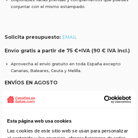
conjuntar con el mismo estampado.
Solicita presupuesto:
EMAIL
Envío gratis a partir de 75 €+IVA (90 € IVA incl.)
Aprovecha el envío gratuito en toda España excepto
Canarias, Baleares, Ceuta y Melilla.
ENVÍOS EN AGOSTO
No realizamos envíos del 10 al 21 de agosto.
Reanudamos envíos el día 24 de agosto para productos
con disponibilidad 24/48 horas.
Si adquieres productos con distinto plazo de entrega, el
Esta página web usa cookies
pedido se envía cuando está completo.
Los productos sin disponibilidad 24 horas serán servidos a
Las cookies de este sitio web se usan para personalizar
partir de la fecha indicada en cada producto según fábrica.