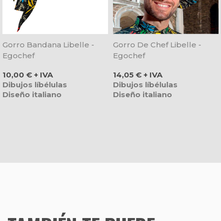
Gorro Bandana Libelle -
Gorro De Chef Libelle -
Egochef
Egochef
Precio
Precio
10,00 € + IVA
14,05 € + IVA
Dibujos líbélulas
Dibujos líbélulas
Diseño italiano
Diseño italiano