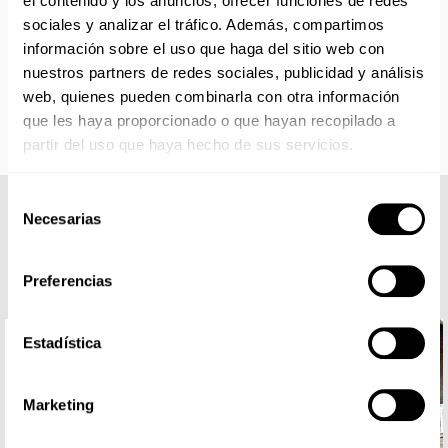
el contenido y los anuncios, ofrecer funciones de redes
IMPORTANTE PERSONALIZACIONES
: EL taller de
sociales y analizar el tráfico. Además, compartimos
bordados y estampados está cerrado en agosto. Se
información sobre el uso que haga del sitio web con
reanudan las personalizaciones por orden de compra a
nuestros partners de redes sociales, publicidad y análisis
partir de septiembre.
web, quienes pueden combinarla con otra información
que les haya proporcionado o que hayan recopilado a
partir del uso que haya hecho de sus servicios.
Selección
Necesarias
COMPLETA TU LOOK
de
consentimiento
Preferencias
Estadística
Marketing