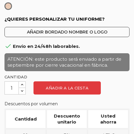
Estampado
¿QUIERES PERSONALIZAR TU UNIFORME?
AÑADIR BORDADO NOMBRE O LOGO

Envío en 24/48h laborables.
ATENCIÓN: este producto será enviado a partir de
septiembre por cierre vacacional en fábrica.
CANTIDAD
AÑADIR A LA CESTA
Descuentos por volumen
Descuento
Usted
Cantidad
unitario
ahorra