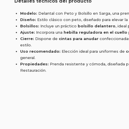
Detalles técnicos del producto
Modelo:
Delantal con Peto y Bolsillo en Sarga, una pren
Diseño:
Estilo clásico con peto, diseñado para elevar la
Bolsillos:
Incluye un práctico
bolsillo delantero
, ideal
Ajuste:
Incorpora una
hebilla reguladora en el cuello
Cierre:
Dispone de
cintas para anudar
confeccionadas 
estilo.
Uso recomendado:
Elección ideal para uniformes de
c
general.
Propiedades:
Prenda resistente y cómoda, diseñada par
Restauración.