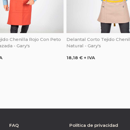
jido Chenilla Rojo Con Peto
Delantal Corto Tejido Chenil
azada - Gary's
Natural - Gary's
Precio
VA
18,18 € + IVA
FAQ
Política de privacidad