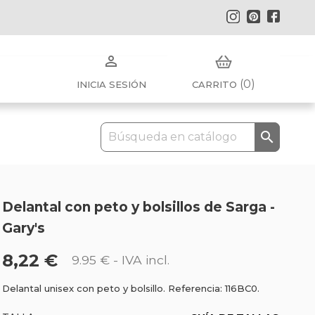
Instagram
Pinterest
Faceb

(0)
INICIA SESIÓN
CARRITO

Delantal con peto y bolsillos de Sarga -
Gary's
8,22 €
9.95 €
- IVA incl.
Delantal unisex con peto y bolsillo. Referencia: 116BC0.