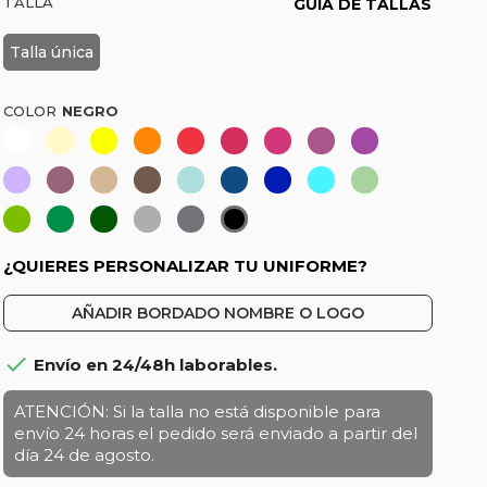
TALLA
GUÍA DE TALLAS
Talla única
COLOR
Blanco
Marfil-
Amarillo
Naranja-
Rojo
Frambuesa
Fucsia
Malva
Morado
Vainilla
Coral
Lila
Burdeos
Beige-
Marrón
Celeste
Azul
Azulina
Turquesa
Pistacho
Crema
marino
Verde
Verde
Verde
Gris
Gris
Negro
oliva
botella
marengo
¿QUIERES PERSONALIZAR TU UNIFORME?
AÑADIR BORDADO NOMBRE O LOGO

Envío en 24/48h laborables.
ATENCIÓN: Si la talla no está disponible para
envío 24 horas el pedido será enviado a partir del
día 24 de agosto.