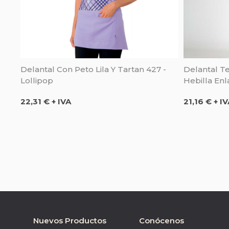
Delantal Con Peto Lila Y Tartan 427 -
Delantal Te
Lollipop
Hebilla Enl
Precio
Precio
22,31 € + IVA
21,16 € + I
Nuevos Productos
Conócenos