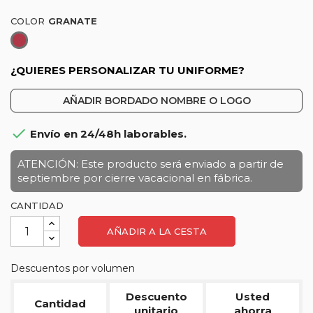
COLOR
Granate
¿QUIERES PERSONALIZAR TU UNIFORME?
AÑADIR BORDADO NOMBRE O LOGO

Envío en 24/48h laborables.
ATENCIÓN: Este producto será enviado a partir de
septiembre por cierre vacacional en fábrica.
CANTIDAD
AÑADIR A LA CESTA
Descuentos por volumen
Descuento
Usted
Cantidad
unitario
ahorra