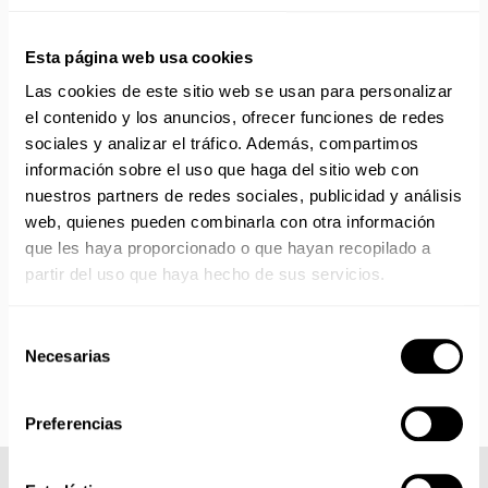
Canarias, Baleares, Ceuta y Melilla.
Esta página web usa cookies
ENVÍOS EN AGOSTO
Las cookies de este sitio web se usan para personalizar
No realizamos envíos del 10 al 21 de agosto.
el contenido y los anuncios, ofrecer funciones de redes
Reanudamos envíos el día 24 de agosto para productos
sociales y analizar el tráfico. Además, compartimos
con disponibilidad 24/48 horas.
información sobre el uso que haga del sitio web con
Si adquieres productos con distinto plazo de entrega, el
nuestros partners de redes sociales, publicidad y análisis
pedido se envía cuando está completo.
web, quienes pueden combinarla con otra información
Los productos sin disponibilidad 24 horas serán servidos a
que les haya proporcionado o que hayan recopilado a
partir de la fecha indicada en cada producto según fábrica.
partir del uso que haya hecho de sus servicios.
IMPORTANTE PERSONALIZACIONES
: EL taller de
bordados y estampados está cerrado en agosto. Se
reanudan las personalizaciones por orden de compra a
Selección
partir de septiembre.
Necesarias
de
consentimiento
Preferencias