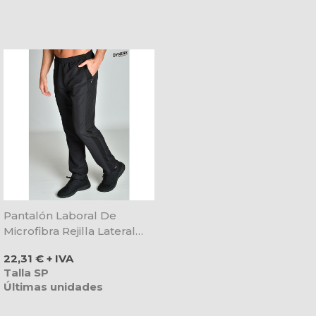
Pantalón Laboral De
Microfibra Rejilla Lateral
Negro - Dyneke
Precio
22,31 € + IVA
Talla SP
Últimas unidades