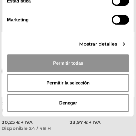
Estadística
COMPLETA TU LOOK
Marketing
Mostrar detalles
Permitir todas
Permitir la selección
Denegar
Zueco Eva Negro
Pantalón Laboral De
Ultraligero Antibacteriano -
Microfibra Negro - Dyneke
Dian
Precio
Precio
20,25 € + IVA
23,97 € + IVA
Disponible 24 / 48 H