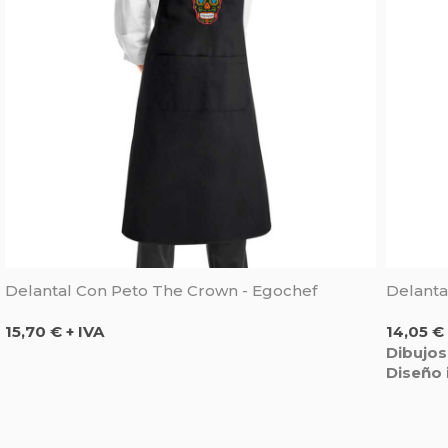
Delantal Con Peto The Crown - Egochef
Delanta
Precio
Precio
15,70 € + IVA
14,05 € 
Dibujos
Diseño 