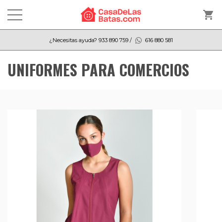
shopping_cart
¿Necesitas ayuda?
933 890 759
/
616 880 581
UNIFORMES PARA COMERCIOS