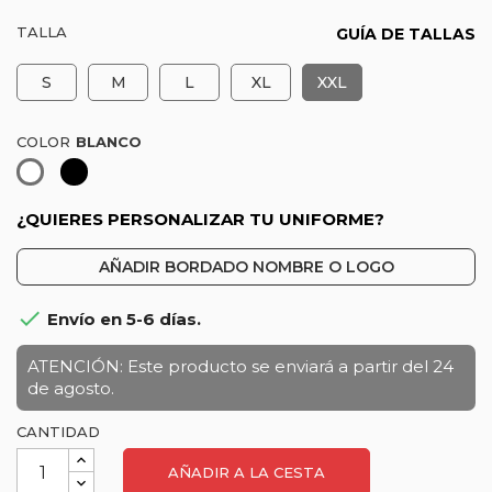
TALLA
GUÍA DE TALLAS
S
M
L
XL
XXL
COLOR
Negro
Blanco
¿QUIERES PERSONALIZAR TU UNIFORME?
AÑADIR BORDADO NOMBRE O LOGO

Envío en 5-6 días.
ATENCIÓN: Este producto se enviará a partir del 24
de agosto.
CANTIDAD
AÑADIR A LA CESTA