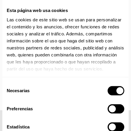
ENVÍOS EN AGOSTO
Esta página web usa cookies
No realizamos envíos del 10 al 21 de agosto.
Las cookies de este sitio web se usan para personalizar
Reanudamos envíos el día 24 de agosto para productos
el contenido y los anuncios, ofrecer funciones de redes
con disponibilidad 24/48 horas.
sociales y analizar el tráfico. Además, compartimos
Si adquieres productos con distinto plazo de entrega, el
información sobre el uso que haga del sitio web con
pedido se envía cuando está completo.
nuestros partners de redes sociales, publicidad y análisis
Los productos sin disponibilidad 24 horas serán servidos a
web, quienes pueden combinarla con otra información
partir de la fecha indicada en cada producto según fábrica.
que les haya proporcionado o que hayan recopilado a
IMPORTANTE PERSONALIZACIONES
: EL taller de
partir del uso que haya hecho de sus servicios.
bordados y estampados está cerrado en agosto. Se
reanudan las personalizaciones por orden de compra a
partir de septiembre.
Selección
Necesarias
de
consentimiento
Preferencias
COMPLETA TU LOOK
Estadística