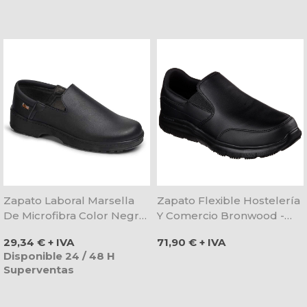
Zapato Laboral Marsella
Zapato Flexible Hostelería
De Microfibra Color Negro
Y Comercio Bronwood -
- Dian
Skechers
Precio
Precio
29,34 € + IVA
71,90 € + IVA
Disponible 24 / 48 H
Superventas