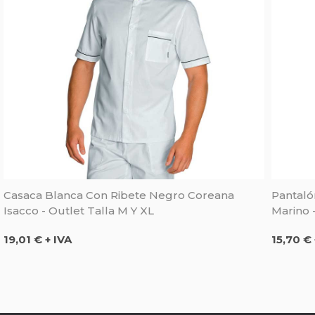
Casaca Blanca Con Ribete Negro Coreana
Pantaló
Isacco - Outlet Talla M Y XL
Marino -
Precio
Precio
19,01 € + IVA
15,70 € 