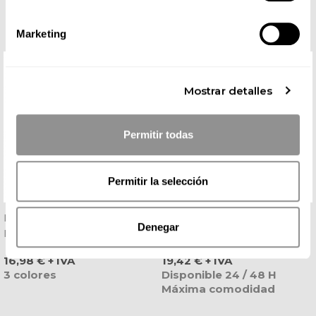
Marketing
Mostrar detalles
Permitir todas
Permitir la selección
Pantalón Hostelería Sin
Pantalón Hombre Pitillo
Denegar
Pinzas Poliéster Strech -
Extra Cómodo Negro Delta
Gary's
- Roger
Precio
Precio
16,98 € + IVA
19,42 € + IVA
3 colores
Disponible 24 / 48 H
Máxima comodidad