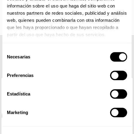
reanudan las personalizaciones por orden de compra a
información sobre el uso que haga del sitio web con
partir de septiembre.
nuestros partners de redes sociales, publicidad y análisis
web, quienes pueden combinarla con otra información
que les haya proporcionado o que hayan recopilado a
partir del uso que haya hecho de sus servicios.
COMPLETA TU LOOK
Selección
Necesarias
de
consentimiento
Preferencias
Estadística
Marketing