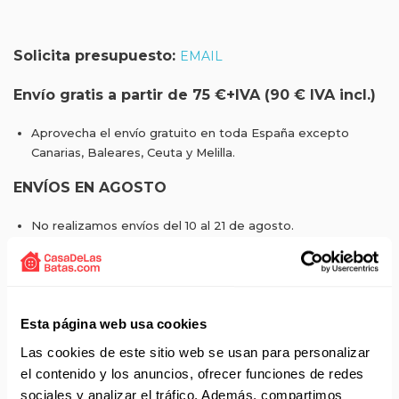
Solicita presupuesto:
EMAIL
Envío gratis a partir de 75 €+IVA (90 € IVA incl.)
Aprovecha el envío gratuito en toda España excepto
Canarias, Baleares, Ceuta y Melilla.
ENVÍOS EN AGOSTO
No realizamos envíos del 10 al 21 de agosto.
Reanudamos envíos el día 24 de agosto para productos
con disponibilidad 24/48 horas.
Si adquieres productos con distinto plazo de entrega, el
pedido se envía cuando está completo.
Los productos sin disponibilidad 24 horas serán servidos a
Esta página web usa cookies
partir de la fecha indicada en cada producto según fábrica.
Las cookies de este sitio web se usan para personalizar
IMPORTANTE PERSONALIZACIONES
: EL taller de
el contenido y los anuncios, ofrecer funciones de redes
bordados y estampados está cerrado en agosto. Se
sociales y analizar el tráfico. Además, compartimos