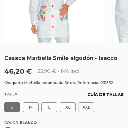
Casaca Marbella Smile algodón - Isacco
46,20 €
55.90 €
- IVA incl.
Chaqueta Marbella estampada Smile. Referencia: 031532.
TALLA
GUÍA DE TALLAS
S
M
L
XL
XXL
COLOR