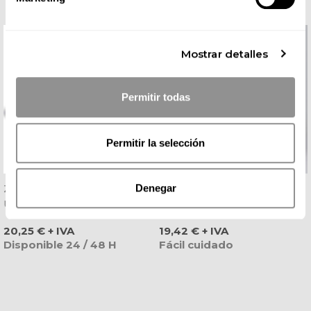
Mostrar detalles
Permitir todas
Permitir la selección
Zueco Eva Azul Marino
Pantalón De Microfibra
Denegar
Ultraligero Antibacteriano -
Azul Marino Con Goma Y
Dian
Cordón - Gary's
Precio
Precio
20,25 € + IVA
19,42 € + IVA
Disponible 24 / 48 H
Fácil cuidado