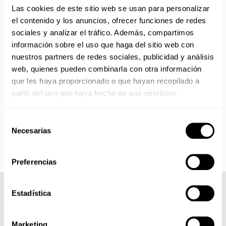
Las cookies de este sitio web se usan para personalizar
No realizamos envíos del 10 al 21 de agosto.
el contenido y los anuncios, ofrecer funciones de redes
Reanudamos envíos el día 24 de agosto para productos
sociales y analizar el tráfico. Además, compartimos
con disponibilidad 24/48 horas.
información sobre el uso que haga del sitio web con
Si adquieres productos con distinto plazo de entrega, el
nuestros partners de redes sociales, publicidad y análisis
pedido se envía cuando está completo.
web, quienes pueden combinarla con otra información
Los productos sin disponibilidad 24 horas serán servidos a
que les haya proporcionado o que hayan recopilado a
partir de la fecha indicada en cada producto según fábrica.
IMPORTANTE PERSONALIZACIONES
: EL taller de
partir del uso que haya hecho de sus servicios.
bordados y estampados está cerrado en agosto. Se
reanudan las personalizaciones por orden de compra a
Selección
partir de septiembre.
Necesarias
de
consentimiento
Preferencias
Estadística
COMPLETA TU LOOK
Marketing