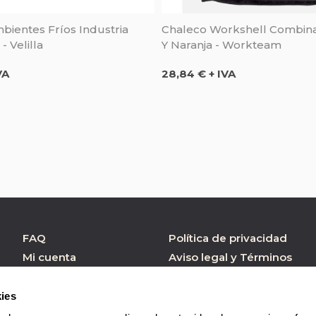
bientes Fríos Industria
Chaleco Workshell Combin
- Velilla
Y Naranja - Workteam
Precio
VA
28,84 € + IVA
FAQ
Política de privacidad
Mi cuenta
Aviso legal y Términos
de Uso
Atención al cliente
Política de cookies
Formulario contacto
ies
Condiciones de