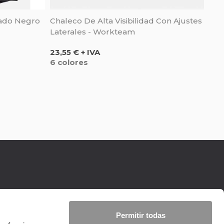
ado Negro
Chaleco De Alta Visibilidad Con Ajustes
Laterales - Workteam
Precio
23,55 € + IVA
6 colores
Permitir todas