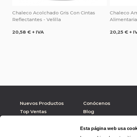
Chaleco Acolchado Gris Con Cintas
Chaleco Am
Reflectantes - Velilla
Alimentaria 
Precio
Precio
20,58 € + IVA
20,25 € + I
Nuevos Productos
Conócenos
Top Ventas
Blog
Nuestras marcas
Tienda online
Personalizar Producto
Tienda física
Esta página web usa cook