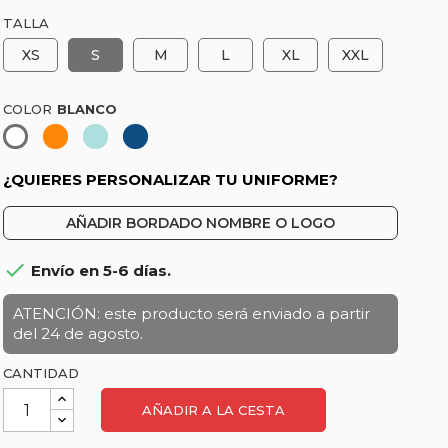
TALLA
XS
S
M
L
XL
XXL
COLOR
Naranja-
Celeste
Azul
Blanco
Coral
marino
¿QUIERES PERSONALIZAR TU UNIFORME?
AÑADIR BORDADO NOMBRE O LOGO

Envío en 5-6 días.
ATENCIÓN: este producto será enviado a partir
del 24 de agosto.
CANTIDAD
AÑADIR A LA CESTA