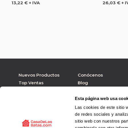
Precio
Precio
13,22 € + IVA
26,03 € + I
Nuevos Productos
Conócenos
Top Ventas
Blog
Nuestras marcas
Tienda online
Personalizar Producto
Tienda física
Esta página web usa cook
Las cookies de este sitio 
de redes sociales y analiz
sitio web con nuestros par
combinarla con otra inform