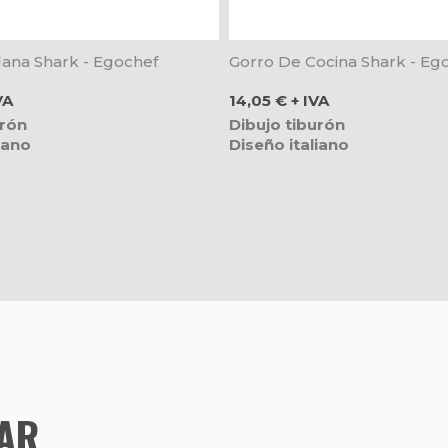
ana Shark - Egochef
Gorro De Cocina Shark - Eg
Precio
VA
14,05 € + IVA
urón
Dibujo tiburón
iano
Diseño italiano
TAR