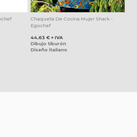
ochef
Chaqueta De Cocina Mujer Shark -
Egochef
Precio
44,63 € + IVA
Dibujo tiburón
Diseño italiano