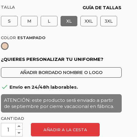
TALLA
GUÍA DE TALLAS
S
M
L
XL
XXL
3XL
COLOR
Estampado
¿QUIERES PERSONALIZAR TU UNIFORME?
AÑADIR BORDADO NOMBRE O LOGO

Envío en 24/48h laborables.
ATENCIÓN: este producto será enviado a partir
de septiembre por cierre vacacional en fábrica.
CANTIDAD
AÑADIR A LA CESTA