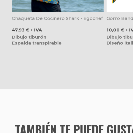
Chaqueta De Cocinero Shark - Egochef
Gorro Band
Precio
Precio
47,93 € + IVA
10,00 € + I
Dibujo tiburón
Dibujo tib
Espalda transpirable
Diseño ital
TAMBIÉN TE PUEDE GUS