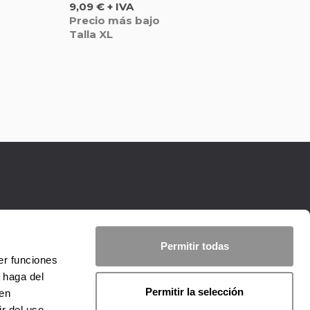
Precio
9,09 € + IVA
Precio más bajo
Talla XL
Permitir todas
er funciones
 haga del
Permitir la selección
den
r del uso