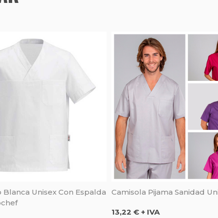
o Blanca Unisex Con Espalda
Camisola Pijama Sanidad Uni
ochef
Precio
13,22 € + IVA