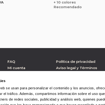
+ 10 colores
VA
Recomendado
FAQ
Política de privacidad
Mi cuenta
Aviso legal y Términos
de Uso
Atención al cliente
Política de cookies
Formulario contacto
ies
Condiciones de
web se usan para personalizar el contenido y los anuncios, ofrec
Compra
ar el tráfico. Además, compartimos información sobre el uso que
tners de redes sociales, publicidad y análisis web, quienes pue
ación que les haya proporcionado o que hayan recopilado a parti