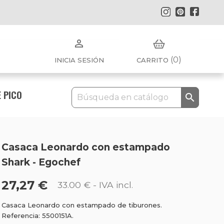
Instagram
Pinterest
Faceb

(0)
INICIA SESIÓN
CARRITO
 PICO

Casaca Leonardo con estampado
Shark - Egochef
27,27 €
33.00 €
- IVA incl.
Casaca Leonardo con estampado de tiburones.
Referencia: 5500151A.