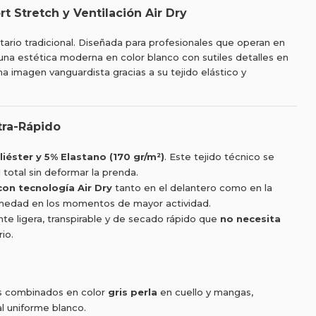
t Stretch y Ventilación Air Dry
itario tradicional. Diseñada para profesionales que operan en
una estética moderna en color blanco con sutiles detalles en
na imagen vanguardista gracias a su tejido elástico y
tra-Rápido
iéster y 5% Elastano (170 gr/m²)
. Este tejido técnico se
 total sin deformar la prenda.
con tecnología Air Dry
tanto en el delantero como en la
humedad en los momentos de mayor actividad.
 ligera, transpirable y de secado rápido que
no necesita
rio.
s combinados en color
gris perla
en cuello y mangas,
al uniforme blanco.