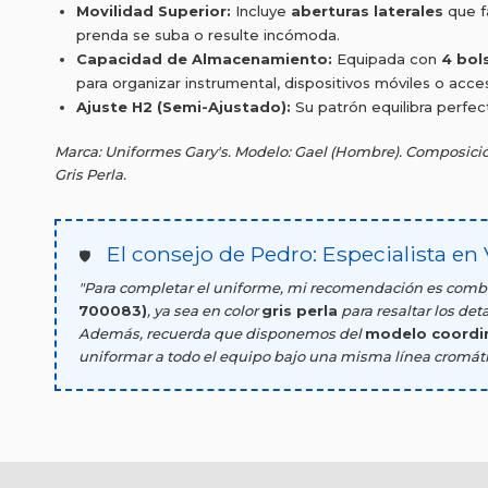
Movilidad Superior:
Incluye
aberturas laterales
que fa
prenda se suba o resulte incómoda.
Capacidad de Almacenamiento:
Equipada con
4 bol
para organizar instrumental, dispositivos móviles o acce
Ajuste H2 (Semi-Ajustado):
Su patrón equilibra perfec
Marca: Uniformes Gary's. Modelo: Gael (Hombre). Composición
Gris Perla.
El consejo de Pedro: Especialista en 
🛡️
"Para completar el uniforme, mi recomendación es combi
700083)
, ya sea en color
gris perla
para resaltar los deta
Además, recuerda que disponemos del
modelo coordin
uniformar a todo el equipo bajo una misma línea cromáti