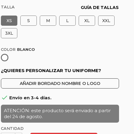
TALLA
GUÍA DE TALLAS
XS
S
M
L
XL
XXL
3XL
COLOR
Blanco
¿QUIERES PERSONALIZAR TU UNIFORME?
AÑADIR BORDADO NOMBRE O LOGO

Envío en 3-4 días.
ATENCIÓN: este producto será enviado a partir
del 24 de agosto.
CANTIDAD