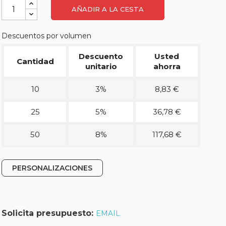
AÑADIR A LA CESTA
Descuentos por volumen
Descuento
Usted
Cantidad
unitario
ahorra
10
3%
8,83 €
25
5%
36,78 €
50
8%
117,68 €
PERSONALIZACIONES
Solicita presupuesto:
EMAIL