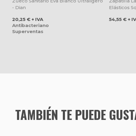
Zueco Sanitario Eva Blanco Ultraligero
Zapatilla 
- Dian
Elásticos S
Precio
Precio
20,25 € + IVA
54,55 € + I
Antibacteriano
Superventas
TAMBIÉN TE PUEDE GUS