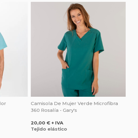
lor
Camisola De Mujer Verde Microfibra
360 Rosalía - Gary's
Precio
20,00 € + IVA
Tejido elástico