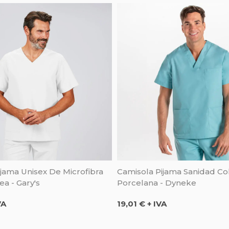
jama Unisex De Microfibra
Camisola Pijama Sanidad Co
a - Gary's
Porcelana - Dyneke
Precio
VA
19,01 € + IVA