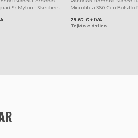
Laboral Blanca Cordones
Pantalón Hombre Blanco D
quad Sr Myton - Skechers
Microfibra 360 Con Bolsillo 
Gary's
Precio
VA
25,62 € + IVA
Tejido elástico
TAR