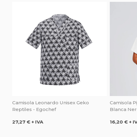
Camisola Leonardo Unisex Geko
Camisola Pi
Reptiles - Egochef
Blanca Nere
Precio
Precio
27,27 € + IVA
16,20 € + I