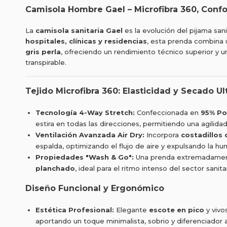
Camisola Hombre Gael – Microfibra 360, Confor
La
camisola sanitaria Gael
es la evolución del pijama san
hospitales, clínicas y residencias
, esta prenda combina 
gris perla
, ofreciendo un rendimiento técnico superior y u
transpirable.
Tejido Microfibra 360: Elasticidad y Secado Ul
Tecnología 4-Way Stretch:
Confeccionada en
95% Pol
estira en todas las direcciones, permitiendo una agilidad
Ventilación Avanzada Air Dry:
Incorpora
costadillos 
espalda, optimizando el flujo de aire y expulsando la 
Propiedades "Wash & Go":
Una prenda extremadamente
planchado
, ideal para el ritmo intenso del sector sanita
Diseño Funcional y Ergonómico
Estética Profesional:
Elegante
escote en pico
y vivo
aportando un toque minimalista, sobrio y diferenciador 