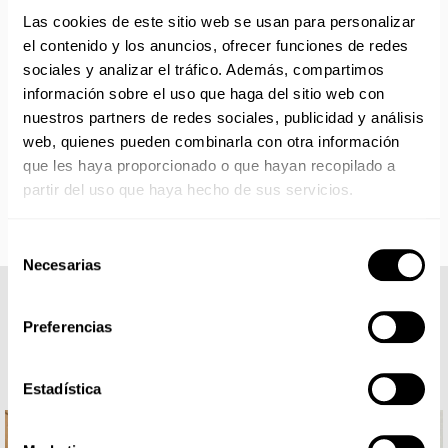
Si adquieres productos con distinto plazo de entrega, el
Las cookies de este sitio web se usan para personalizar
pedido se envía cuando está completo.
el contenido y los anuncios, ofrecer funciones de redes
Los productos sin disponibilidad 24 horas serán servidos a
sociales y analizar el tráfico. Además, compartimos
partir de la fecha indicada en cada producto según fábrica.
información sobre el uso que haga del sitio web con
IMPORTANTE PERSONALIZACIONES
: EL taller de
nuestros partners de redes sociales, publicidad y análisis
bordados y estampados está cerrado en agosto. Se
web, quienes pueden combinarla con otra información
reanudan las personalizaciones por orden de compra a
que les haya proporcionado o que hayan recopilado a
partir de septiembre.
partir del uso que haya hecho de sus servicios.
Selección
Necesarias
de
consentimiento
COMPLETA TU LOOK
Preferencias
Estadística