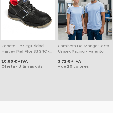
Zapato De Seguridad
Camiseta De Manga Corta
Harvey Piel Flor S3 SRC -
Unisex Racing - Valento
Rossini
Precio
Precio
20,66 € + IVA
3,72 € + IVA
Oferta - Últimas uds
+ de 20 colores